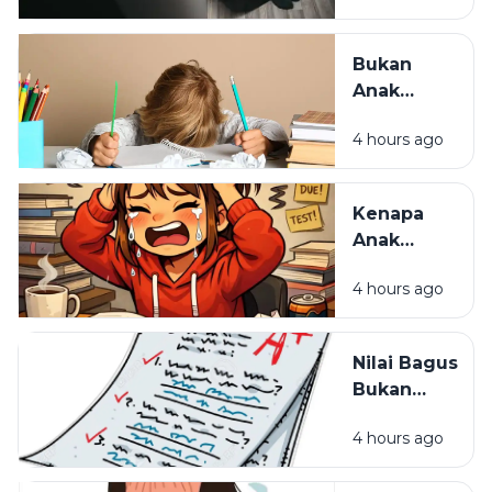
Pulang,
Bukan
Bukan
Tempat
Anak
Paling
Malas,
Melelahkan
4 hours ago
Mungkin
Cara
Belajarnya
Kenapa
yang
Anak
Selama Ini
Pintar Bisa
Salah
4 hours ago
Kehilangan
Semangat
Belajar?
Nilai Bagus
Bukan
Segalanya:
4 hours ago
Hal yang
Sering