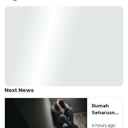
Next News
Rumah
Seharusnya
Jadi
4 hours ago
Tempat