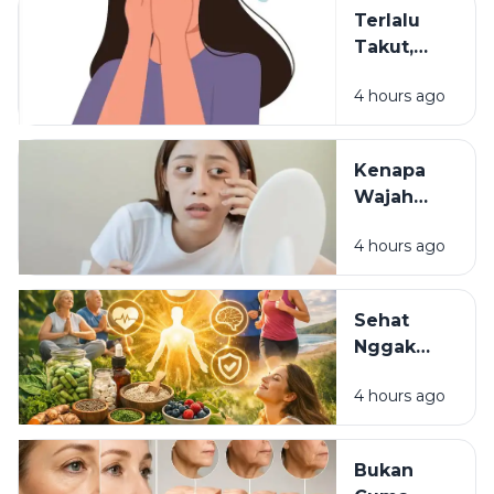
Dilupakan
Terlalu
dalam
Takut,
Pendidikan
Terlalu
4 hours ago
Waspada:
Mungkinkah
Itu Sisa
Kenapa
Luka Masa
Wajah
Lalu?
Terlihat
4 hours ago
Lelah
Meski
Sudah
Sehat
Pakai
Nggak
Skincare
Harus
Mahal?
4 hours ago
Mahal:
Kebiasaan
Sederhana
Bukan
yang Bisa