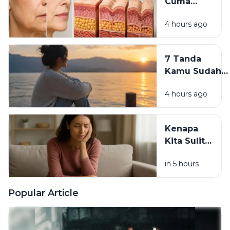
Cuma
Dimulai
Skincare:
Hari Ini
4 hours ago
7
Kebiasaan
yang
7 Tanda
Diam-
Kamu Sudah
Diam Bikin
Siap
Wajah
4 hours ago
Meninggalkan
Cepat Tua
Versi Lama
Dirimu
Kenapa
Kita Sulit
Berubah
in 5 hours
Padahal
Tahu
Kebiasaan
Popular Article
Itu
Merugikan?