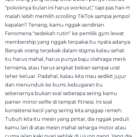
"pokoknya bulan ini harus workout," tapi pas hari-H
malah lebih memilih
scrolling
TikTok sampai jempol
kapalan? Tenang, kamu nggak sendirian.
Fenomena "sedekah rutin" ke pemilik gym lewat
membership yang nggak terpakai itu nyata adanya.
Banyak orang terjebak dalam stigma kalau sehat
itu harus mahal, harus punya baju olahraga merk
ternama, atau harus angkat beban sampai urat
leher keluar. Padahal, kalau kita mau sedikit jujur
dan menunduk ke bumi, kebugaran itu
sebenarnya bukan soal seberapa sering kamu
pamer
mirror selfie
di tempat fitness. Ini soal
konsistensi kecil yang sering kita anggap remeh.
Tubuh kita itu mesin yang pintar, dia nggak peduli
kamu lari di atas mesin mahal seharga motor atau
cuma jalan kaki nyari seblak di ujung gang. Yang dia