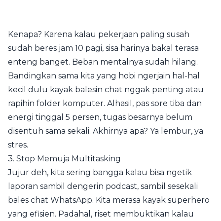
Kenapa? Karena kalau pekerjaan paling susah
sudah beres jam 10 pagi, sisa harinya bakal terasa
enteng banget. Beban mentalnya sudah hilang.
Bandingkan sama kita yang hobi ngerjain hal-hal
kecil dulu kayak balesin chat nggak penting atau
rapihin folder komputer. Alhasil, pas sore tiba dan
energi tinggal 5 persen, tugas besarnya belum
disentuh sama sekali. Akhirnya apa? Ya lembur, ya
stres.
3. Stop Memuja Multitasking
Jujur deh, kita sering bangga kalau bisa ngetik
laporan sambil dengerin podcast, sambil sesekali
bales chat WhatsApp. Kita merasa kayak superhero
yang efisien. Padahal, riset membuktikan kalau