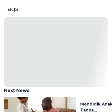
Tags
Next News
Mendidik Ana
Tanpa