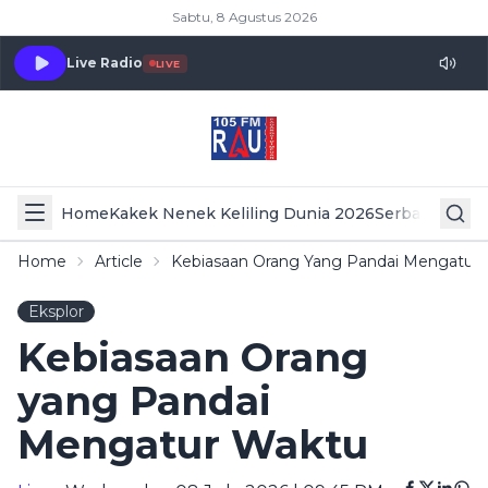
Sabtu, 8 Agustus 2026
Live Radio
LIVE
Home
Kakek Nenek Keliling Dunia 2026
Serba Serbi 
Home
Article
Kebiasaan Orang Yang Pandai Mengatur
Eksplor
Kebiasaan Orang
yang Pandai
Mengatur Waktu