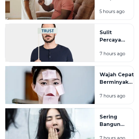
Membandingk
5 hours ago
Cara Sederha
yang Sering
Terlupakan
Sulit
Percaya
Orang Lain?
7 hours ago
Pengalaman
Masa Lalu
Mungkin
Wajah Cepat
Punya Peran
Berminyak
Bukan Selalu
7 hours ago
Karena
Cuaca, Ini
Kemungkinan
Sering
Penyebabnya
Bangun
dengan
7 hours ago