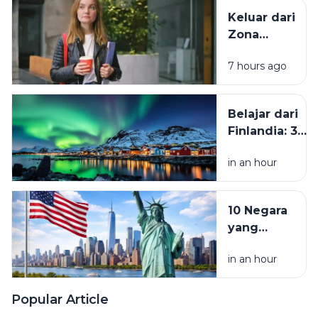
Tanpa
Keluar dari
Kehilangan
Zona
Diri Sendiri
Nyaman
7 hours ago
Tanpa Harus
Memaksakan
Diri
Belajar dari
Finlandia: 3
Kebiasaan
in an hour
yang Perlu
Ditinggalkan
Kalau Mau
10 Negara
Hidup Lebih
yang
Tenang
Diprediksi
in an hour
Jadi
Destinasi
Favorit
Popular Article
Traveler di