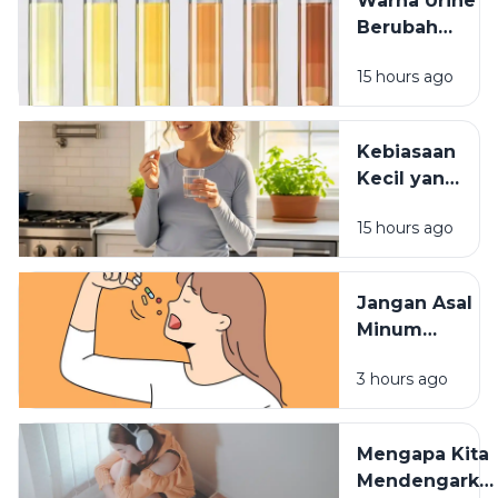
Warna Urine
Berubah
Setelah
15 hours ago
Minum
Vitamin? Ini
Penjelasannya
Kebiasaan
Kecil yang
Membuat
15 hours ago
Vitamin
Tidak
Terserap
Jangan Asal
Maksimal
Minum
Vitamin,
3 hours ago
Waktu
Konsumsinya
Sangat
Mengapa Kita
Berpengaruh
Mendengarka