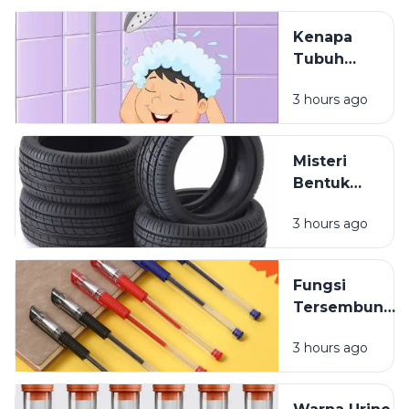
daripada
Terdengar
Kenapa
Tubuh
Terasa
3 hours ago
Ringan
Setelah
Mandi?
Misteri
Bentuk
Ban
3 hours ago
Kendaraan
yang
Jarang
Fungsi
Dipikirkan
Tersembunyi
Lubang Kecil
3 hours ago
pada Tutup
Pulpen