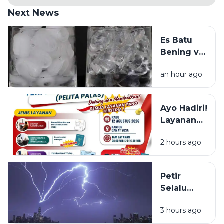
Next News
Es Batu
Bening vs
Es Batu
an hour ago
Putih, Apa
Bedanya?
Ayo Hadiri!
Layanan
NIB, KTP,
2 hours ago
Pajak Dan
Paspor
Sapa
Petir
Warga
Selalu
Sosa
Terlihat
Sekitar
3 hours ago
Lebih Dulu