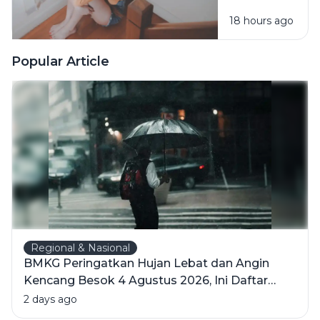
Lagu Sedih
18 hours ago
Saat Hati
Sedang
Rapuh? Ini
Popular Article
Penjelasan
Psikologi di
Baliknya
Regional & Nasional
BMKG Peringatkan Hujan Lebat dan Angin
Kencang Besok 4 Agustus 2026, Ini Daftar
Wilayahnya
2 days ago