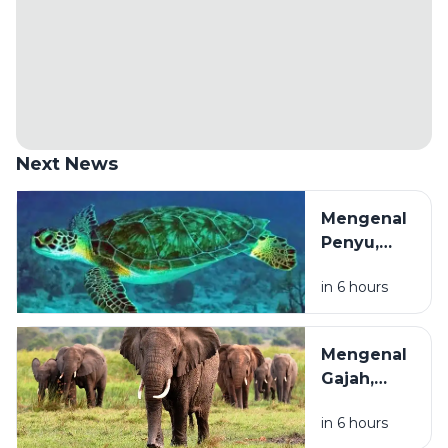
Next News
Mengenal
Penyu,
Penjelajah
in 6 hours
Samudra
yang
Terancam
Mengenal
Punah dan
Gajah,
Perlu
Mamalia
Dilestarikan
in 6 hours
Darat