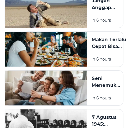
Jangan
dan
Anggap
Mudah
Sepele,
Dibuat
in 6 hours
Dehidrasi
Bisa
Ganggu
Makan Terlalu
Kesehatan
Cepat Bisa
dan
Membahayaka
Aktivitas
in 6 hours
Kesehatan, Ini
Sehari-
Dampaknya
hari
bagi Tubuh
Seni
Menemukan
Rumah di
in 6 hours
Tengah
Hustle
Culture:
7 Agustus
Pentingnya
1945:
Quality