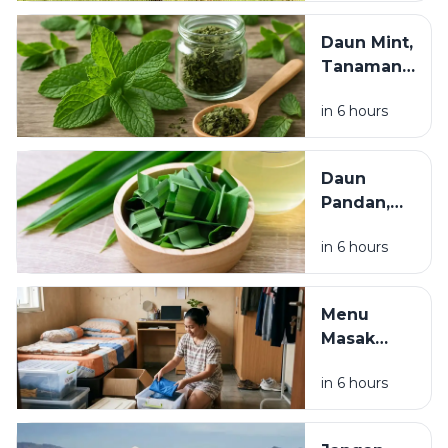
Terbesar
yang
Daun Mint,
Cerdas
Tanaman
dan
Herbal yang
Berperan
in 6 hours
Menyegarkan
Penting
dan Kaya
bagi
Manfaat bagi
Ekosistem
Daun
Kesehatan
Pandan,
Tanaman
in 6 hours
Aromatik
dengan
Segudang
Menu
Manfaat
Masak
untuk
Praktis ala
Masakan
in 6 hours
Anak Kos,
dan
Hemat,
Kesehatan
Bergizi,