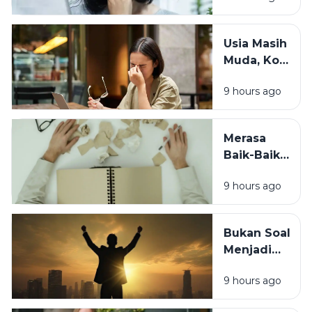
Kusam?
Coba
Usia Masih
Periksa 7
Muda, Kok
Kebiasaan
Badan
Sebelum
9 hours ago
Cepat
Tidur Ini
Capek? Ini
Penyebab
Merasa
yang
Baik-Baik
Sering
Saja? 7
Terlewat
9 hours ago
Tanda
Tubuh
Sebenarnya
Bukan Soal
Sedang
Menjadi
Minta
Orang Lain,
Tolong
9 hours ago
Ini Cara
Berubah