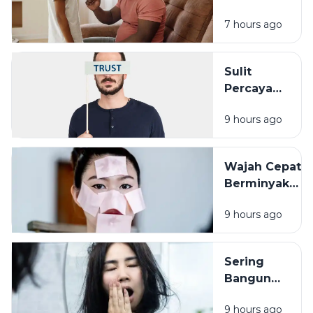
Membandingk
7 hours ago
Cara Sederha
yang Sering
Terlupakan
Sulit
Percaya
Orang Lain?
9 hours ago
Pengalaman
Masa Lalu
Mungkin
Wajah Cepat
Punya Peran
Berminyak
Bukan Selalu
9 hours ago
Karena
Cuaca, Ini
Kemungkinan
Sering
Penyebabnya
Bangun
dengan
9 hours ago
Wajah