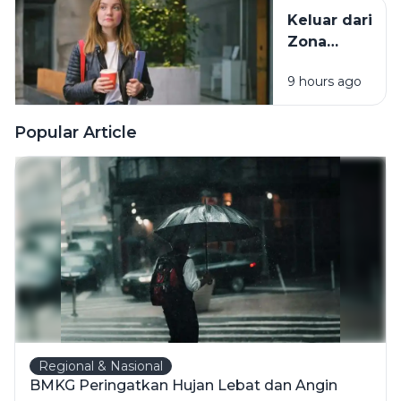
Tanpa
Keluar dari
Kehilangan
Zona
Diri Sendiri
Nyaman
9 hours ago
Tanpa Harus
Memaksakan
Diri
Popular Article
Regional & Nasional
BMKG Peringatkan Hujan Lebat dan Angin