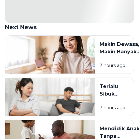
Next News
Makin Dewasa
Makin Banyak
yang Berubah:
7 hours ago
Cara Tetap
Waras
Menghadapin
Terlalu
Sibuk
Bekerja? Ini
7 hours ago
Dampaknya
pada
Hubungan
Mendidik Ana
dengan
Tanpa
Keluarga