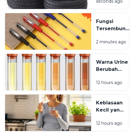
seconds ago
Kendaraan
yang
Jarang
Fungsi
Dipikirkan
Tersembunyi
Lubang Kecil
2 minutes ago
pada Tutup
Pulpen
Warna Urine
Berubah
Setelah
12 hours ago
Minum
Vitamin? Ini
Penjelasannya
Kebiasaan
Kecil yang
Membuat
12 hours ago
Vitamin
Tidak