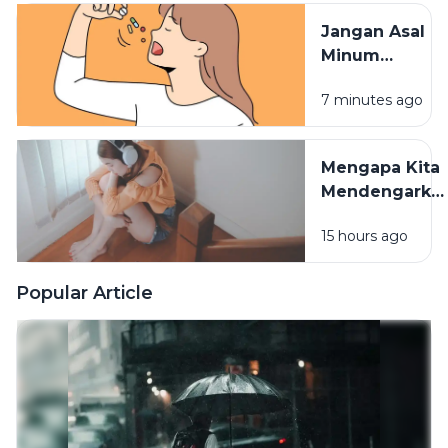
Terserap
Jangan Asal
Maksimal
Minum
Vitamin,
7 minutes ago
Waktu
Konsumsinya
Sangat
Mengapa Kita
Berpengaruh
Mendengarka
Lagu Sedih
15 hours ago
Saat Hati
Sedang
Rapuh? Ini
Popular Article
Penjelasan
Psikologi di
Baliknya