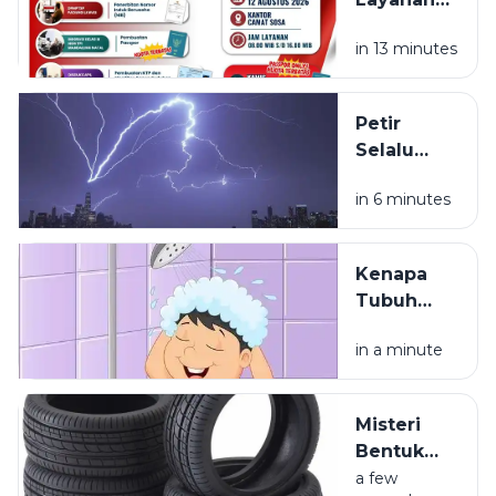
NIB, KTP,
in 13 minutes
Pajak Dan
Paspor
Sapa
Petir
Warga
Selalu
Sosa
Terlihat
Sekitar
in 6 minutes
Lebih Dulu
daripada
Terdengar
Kenapa
Tubuh
Terasa
in a minute
Ringan
Setelah
Mandi?
Misteri
Bentuk
Ban
a few