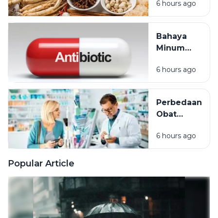
6 hours ago
Medis:
Deskripsi
Perbedaan,
Manfaat,
Bahaya
dan Kapan
Minum
Sebaiknya
Antibiotik
Digunakan
6 hours ago
Sembarangan:
Penyebab
Resistensi
Perbedaan
Antibiotik
Obat
yang Wajib
Bebas,
Diketahui
6 hours ago
Obat
Bebas
Terbatas,
Popular Article
dan Obat
Keras:
Panduan
Memilih