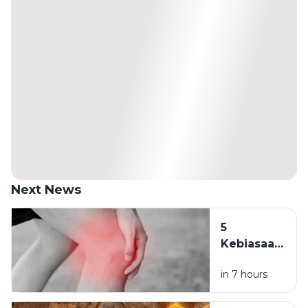
Next News
5
Kebiasaan
Sepele
in 7 hours
yang Bisa
Merusak