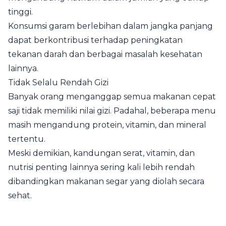
tinggi.
Konsumsi garam berlebihan dalam jangka panjang
dapat berkontribusi terhadap peningkatan
tekanan darah dan berbagai masalah kesehatan
lainnya.
Tidak Selalu Rendah Gizi
Banyak orang menganggap semua makanan cepat
saji tidak memiliki nilai gizi. Padahal, beberapa menu
masih mengandung protein, vitamin, dan mineral
tertentu.
Meski demikian, kandungan serat, vitamin, dan
nutrisi penting lainnya sering kali lebih rendah
dibandingkan makanan segar yang diolah secara
sehat.