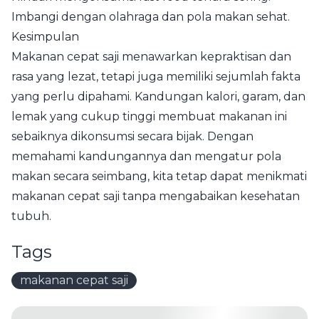
Imbangi dengan olahraga dan pola makan sehat.
Kesimpulan
Makanan cepat saji menawarkan kepraktisan dan
rasa yang lezat, tetapi juga memiliki sejumlah fakta
yang perlu dipahami. Kandungan kalori, garam, dan
lemak yang cukup tinggi membuat makanan ini
sebaiknya dikonsumsi secara bijak. Dengan
memahami kandungannya dan mengatur pola
makan secara seimbang, kita tetap dapat menikmati
makanan cepat saji tanpa mengabaikan kesehatan
tubuh.
Tags
makanan cepat saji