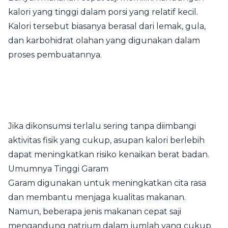
kalori yang tinggi dalam porsi yang relatif kecil.
Kalori tersebut biasanya berasal dari lemak, gula,
dan karbohidrat olahan yang digunakan dalam
proses pembuatannya.
Jika dikonsumsi terlalu sering tanpa diimbangi
aktivitas fisik yang cukup, asupan kalori berlebih
dapat meningkatkan risiko kenaikan berat badan.
Umumnya Tinggi Garam
Garam digunakan untuk meningkatkan cita rasa
dan membantu menjaga kualitas makanan.
Namun, beberapa jenis makanan cepat saji
mengandung natrium dalam jumlah yang cukup