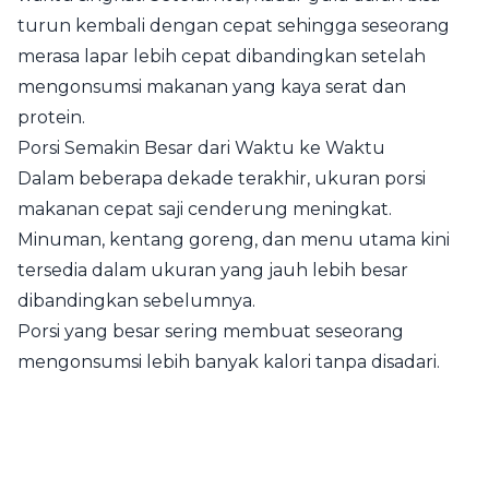
turun kembali dengan cepat sehingga seseorang
merasa lapar lebih cepat dibandingkan setelah
mengonsumsi makanan yang kaya serat dan
protein.
Porsi Semakin Besar dari Waktu ke Waktu
Dalam beberapa dekade terakhir, ukuran porsi
makanan cepat saji cenderung meningkat.
Minuman, kentang goreng, dan menu utama kini
tersedia dalam ukuran yang jauh lebih besar
dibandingkan sebelumnya.
Porsi yang besar sering membuat seseorang
mengonsumsi lebih banyak kalori tanpa disadari.