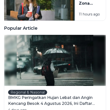
Zona
Diri Sendiri
Nyaman
11 hours ago
Tanpa Harus
Memaksakan
Diri
Popular Article
Regional & Nasional
BMKG Peringatkan Hujan Lebat dan Angin
Kencang Besok 4 Agustus 2026, Ini Daftar
Wilayahnya