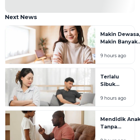
Next News
Makin Dewasa
Makin Banyak
yang Berubah:
9 hours ago
Cara Tetap
Waras
Menghadapin
Terlalu
Sibuk
Bekerja? Ini
9 hours ago
Dampaknya
pada
Hubungan
Mendidik Ana
dengan
Tanpa
Keluarga
Membandingk