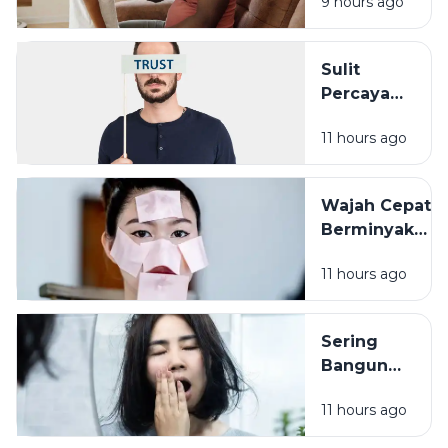
9 hours ago
Cara Sederha
yang Sering
Terlupakan
Sulit
Percaya
Orang Lain?
11 hours ago
Pengalaman
Masa Lalu
Mungkin
Wajah Cepat
Punya Peran
Berminyak
Bukan Selalu
11 hours ago
Karena
Cuaca, Ini
Kemungkinan
Sering
Penyebabnya
Bangun
dengan
11 hours ago
Wajah
Kusam?