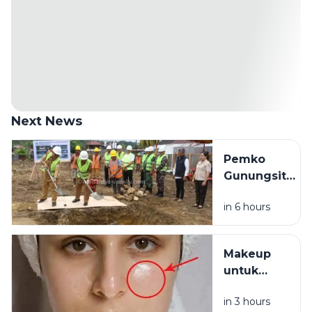
Next News
Pemko
Gunungsitoli
Bangun Mal
in 6 hours
Pelayanan
Publik,
Target
Makeup
Beroperasi
untuk
2028
Kulit
in 3 hours
Berminyak