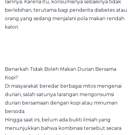
lainnya. Karena itu, konsumsinya sebaiknya tidak
berlebihan, terutama bagi penderita diabetes atau
orang yang sedang menjalani pola makan rendah
kalori.
Benarkah Tidak Boleh Makan Durian Bersama
Kopi?
Di masyarakat beredar berbagai mitos mengenai
durian, salah satunya larangan mengonsumsi
durian bersamaan dengan kopi atau minuman
bersoda.
Hingga saat ini, belum ada bukti ilmiah yang
menunjukkan bahwa kombinasi tersebut secara