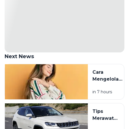
Next News
Cara
Mengelola
Emosi agar
in 7 hours
Tetap
Tenang saat
Menghadapi
Tips
Tekanan
Merawat
Sehari-hari
Mobil