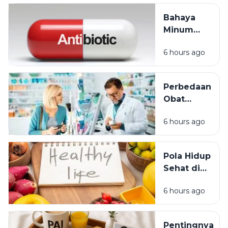
Manfaat,
Bahaya
dan Kapan
Minum
Sebaiknya
Antibiotik
Digunakan
6 hours ago
Sembarangan:
Penyebab
Resistensi
Perbedaan
Antibiotik
Obat
yang Wajib
Bebas,
Diketahui
6 hours ago
Obat
Bebas
Terbatas,
Pola Hidup
dan Obat
Sehat di
Keras:
Tengah
Panduan
6 hours ago
Kesibukan:
Memilih
Tips
Obat
Menjaga
dengan
Pentingnya