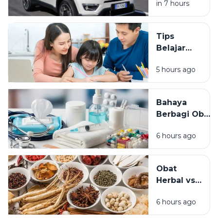
in 7 hours
Harian
agar Tetap
Prima dan
Tips
Nyaman
Belajar
Digunakan
Efektif
Setiap Hari
5 hours ago
agar Nilai
Meningkat:
Strategi
Bahaya
Belajar
Berbagi Obat
Cerdas
dengan
Tanpa
6 hours ago
Orang Lain:
Begadang
Mengapa
Obat Resep
Obat
Tidak Boleh
Herbal vs
Dipinjamkan?
Obat
Meta
6 hours ago
Medis:
Deskripsi
Perbedaan,