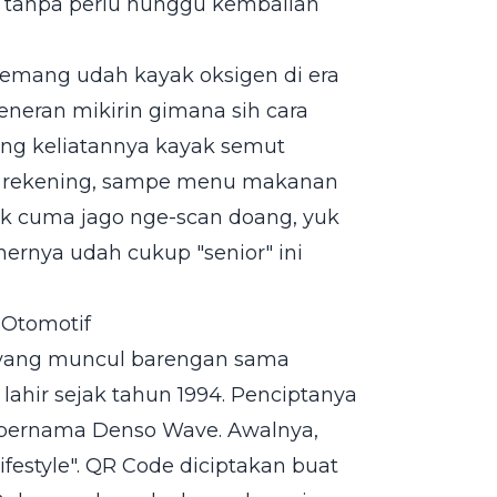
s tanpa perlu nunggu kembalian
emang udah kayak oksigen di era
eneran mikirin gimana sih cara
yang keliatannya kayak semut
or rekening, sampe menu makanan
ak cuma jago nge-scan doang, yuk
ernya udah cukup "senior" ini
 Otomotif
u yang muncul barengan sama
 lahir sejak tahun 1994. Penciptanya
 bernama Denso Wave. Awalnya,
lifestyle". QR Code diciptakan buat