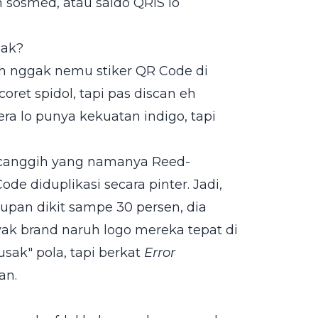
n sosmed, atau saldo QRIS lo
sak?
nah nggak nemu stiker QR Code di
oret spidol, tapi pas discan eh
a lo punya kekuatan indigo, tapi
 canggih yang namanya Reed-
de diduplikasi secara pinter. Jadi,
upan dikit sampe 30 persen, dia
yak brand naruh logo mereka tepat di
sak" pola, tapi berkat
Error
an.