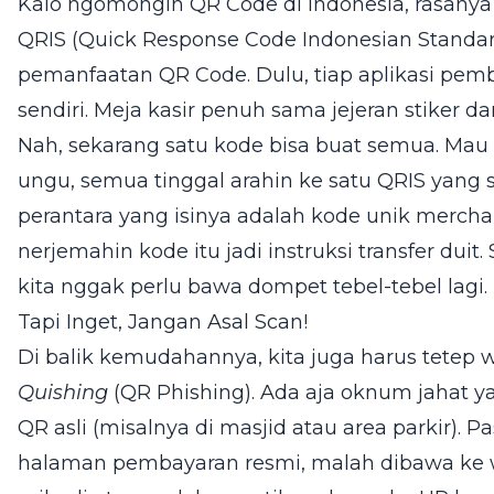
Kalo ngomongin QR Code di Indonesia, rasanya
QRIS (Quick Response Code Indonesian Standard).
pemanfaatan QR Code. Dulu, tiap aplikasi pem
sendiri. Meja kasir penuh sama jejeran stiker da
Nah, sekarang satu kode bisa buat semua. Mau pa
ungu, semua tinggal arahin ke satu QRIS yang 
perantara yang isinya adalah kode unik merchant
nerjemahin kode itu jadi instruksi transfer duit. 
kita nggak perlu bawa dompet tebel-tebel lagi.
Tapi Inget, Jangan Asal Scan!
Di balik kemudahannya, kita juga harus tetep w
Quishing
(QR Phishing). Ada aja oknum jahat ya
QR asli (misalnya di masjid atau area parkir). 
halaman pembayaran resmi, malah dibawa ke w