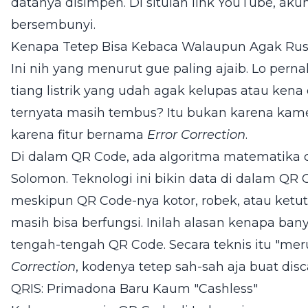
datanya disimpen. Di situlah link YouTube, aku
bersembunyi.
Kenapa Tetep Bisa Kebaca Walaupun Agak Ru
Ini nih yang menurut gue paling ajaib. Lo per
tiang listrik yang udah agak kelupas atau kena c
ternyata masih tembus? Itu bukan karena kamer
karena fitur bernama
Error Correction
.
Di dalam QR Code, ada algoritma matematika
Solomon. Teknologi ini bikin data di dalam QR Co
meskipun QR Code-nya kotor, robek, atau ketut
masih bisa berfungsi. Inilah alasan kenapa ban
tengah-tengah QR Code. Secara teknis itu "meru
Correction
, kodenya tetep sah-sah aja buat disc
QRIS: Primadona Baru Kaum "Cashless"