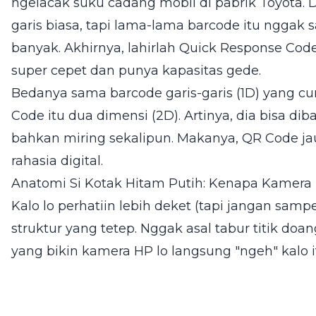
ngelacak suku cadang mobil di pabrik Toyota. 
garis biasa, tapi lama-lama barcode itu ngga
banyak. Akhirnya, lahirlah Quick Response Cod
super cepet dan punya kapasitas gede.
Bedanya sama barcode garis-garis (1D) yang cum
Code itu dua dimensi (2D). Artinya, dia bisa dib
bahkan miring sekalipun. Makanya, QR Code ja
rahasia digital.
Anatomi Si Kotak Hitam Putih: Kenapa Kamera 
Kalo lo perhatiin lebih deket (tapi jangan samp
struktur yang tetep. Nggak asal tabur titik do
yang bikin kamera HP lo langsung "ngeh" kalo 