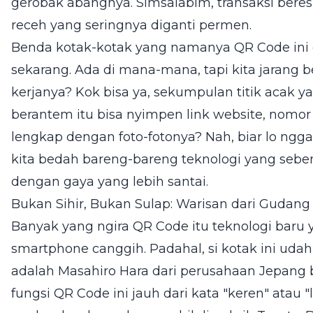
gerobak abangnya. Simsalabim, transaksi bere
receh yang seringnya diganti permen.
Benda kotak-kotak yang namanya QR Code ini 
sekarang. Ada di mana-mana, tapi kita jarang b
kerjanya? Kok bisa ya, sekumpulan titik acak 
berantem itu bisa nyimpen link website, nom
lengkap dengan foto-fotonya? Nah, biar lo ngg
kita bedah bareng-bareng teknologi yang seben
dengan gaya yang lebih santai.
Bukan Sihir, Bukan Sulap: Warisan dari Gudang
Banyak yang ngira QR Code itu teknologi bar
smartphone canggih. Padahal, si kotak ini udah
adalah Masahiro Hara dari perusahaan Jepang
fungsi QR Code ini jauh dari kata "keren" atau "