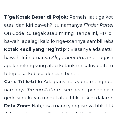
Tiga Kotak Besar di Pojok:
Pernah liat tiga kot
atas, dan kiri bawah? Itu namanya
Finder Patte
QR Code itu tegak atau miring. Tanpa ini, HP 
bawah, apalagi kalo lo nge-scannya sambil reb
Kotak Kecil yang "Ngintip":
Biasanya ada satu 
bawah. Ini namanya
Alignment Pattern
. Tugas
agak melengkung atau ketarik (misalnya ditemp
tetep bisa kebaca dengan bener.
Garis Titik-titik:
Ada garis tipis yang menghubu
namanya
Timing Pattern
, semacam penggaris d
gede sih ukuran modul atau titik-titik di dalamn
Data Zone:
Nah, sisa ruang yang isinya titik-ti