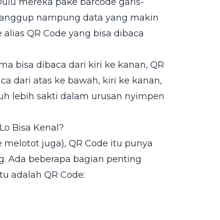
Dulu mereka pake barcode garis-
k sanggup nampung data yang makin
e alias QR Code yang bisa dibaca
a bisa dibaca dari kiri ke kanan, QR
aca dari atas ke bawah, kiri ke kanan,
uh lebih sakti dalam urusan nyimpen
Lo Bisa Kenal?
e melotot juga), QR Code itu punya
ang. Ada beberapa bagian penting
itu adalah QR Code: