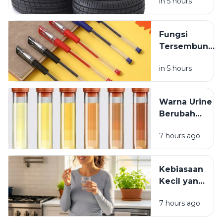
in 5 hours
Kendaraan
yang
Jarang
Fungsi
Dipikirkan
Tersembunyi
Lubang Kecil
in 5 hours
pada Tutup
Pulpen
Warna Urine
Berubah
Setelah
7 hours ago
Minum
Vitamin? Ini
Penjelasannya
Kebiasaan
Kecil yang
Membuat
7 hours ago
Vitamin
Tidak