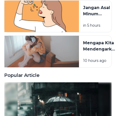
Terserap
Jangan Asal
Maksimal
Minum
Vitamin,
in 5 hours
Waktu
Konsumsinya
Sangat
Mengapa Kita
Berpengaruh
Mendengarka
Lagu Sedih
10 hours ago
Saat Hati
Sedang
Rapuh? Ini
Popular Article
Penjelasan
Psikologi di
Baliknya