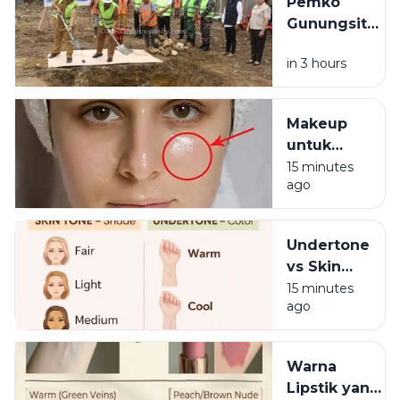
Pemko
Rentan
Gunungsitoli
Burnout?
Bangun Mal
in 3 hours
Pelayanan
Publik,
Target
Makeup
Beroperasi
untuk
2028
Kulit
15 minutes
ago
Berminyak
agar Tidak
Mudah
Undertone
Luntur
vs Skin
Tone, Apa
15 minutes
ago
Bedanya?
Warna
Lipstik yang