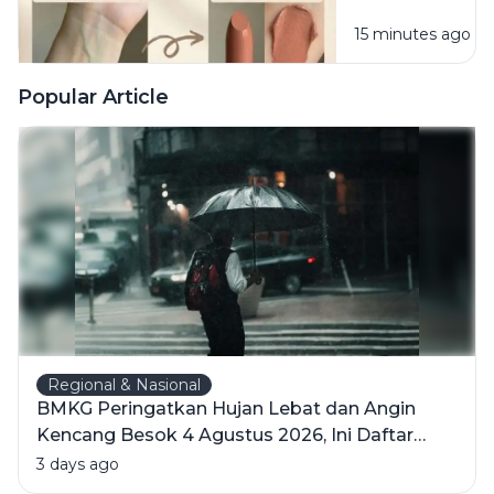
Cocok
15 minutes ago
Berdasarkan
Undertone
Popular Article
Regional & Nasional
BMKG Peringatkan Hujan Lebat dan Angin
Kencang Besok 4 Agustus 2026, Ini Daftar
Wilayahnya
3 days ago