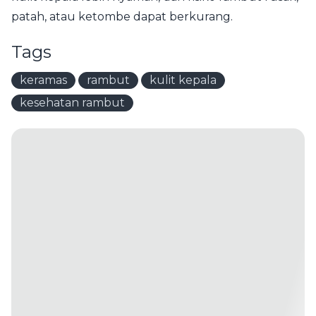
patah, atau ketombe dapat berkurang.
Tags
keramas
rambut
kulit kepala
kesehatan rambut