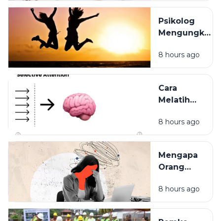
Membuat
Anda
Psikolog
Mudah
Mengungkap
Stres
7 Cara
Tanpa
8 hours ago
Sederhana
Disadari
agar Hidup
Lebih
Cara
Bahagia
Melatih
Otak agar
8 hours ago
Tetap
Fokus di
Era
Mengapa
Distraksi
Orang
yang
8 hours ago
Terlihat
Kuat
Justru