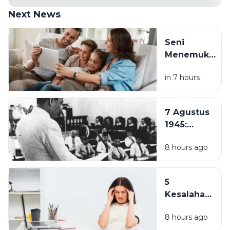
Next News
Seni
Menemukan
Rumah di
in 7 hours
Tengah
Hustle
Culture:
7 Agustus
Pentingnya
1945:
Quality
Pembentukan
Time
8 hours ago
PPKI, Langkah
Bersama
Penting
Keluarga
Menuju
5
Kemerdekaan
Kesalahan
Indonesia
Sehari-
8 hours ago
hari yang