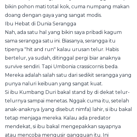
bikin pohon mati total kok, cuma numpang makan
doang dengan gaya yang sangat modis.
Ibu Hebat di Dunia Serangga
Nah, ada satu hal yang bikin saya pribadi kagum
sama serangga satu ini. Biasanya, serangga itu
tipenya "hit and run" kalau urusan telur. Habis
bertelur, ya sudah, ditinggal pergi biar anaknya
survive sendiri. Tapi Umbonia crassicornis beda.
Mereka adalah salah satu dari sedikit serangga yang
punya naluri keibuan yang sangat kuat.
Si ibu Kumbang Duri bakal stand by di dekat telur-
telurnya sampai menetas. Nggak cuma itu, setelah
anak-anaknya (yang disebut nimfa) lahir, si ibu bakal
tetap menjaga mereka. Kalau ada predator
mendekat, si ibu bakal mengepakkan sayapnya
atau mencoba mengusir gangguan itu. Ini