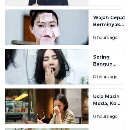
Masa Lalu
Mungkin
Wajah Cepat
Punya Peran
Berminyak
Bukan Selalu
8 hours ago
Karena
Cuaca, Ini
Kemungkinan
Sering
Penyebabnya
Bangun
dengan
8 hours ago
Wajah
Kusam?
Coba
Usia Masih
Periksa 7
Muda, Kok
Kebiasaan
Badan
Sebelum
8 hours ago
Cepat
Tidur Ini
Capek? Ini