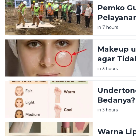
Pemko Gu
Pelayanan
Beroperas
in 7 hours
Makeup u
agar Tid
in 3 hours
Undertone
Bedanya?
in 3 hours
Warna Lip