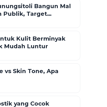
nungsitoli Bangun Mal
 Publik, Target
i 2028
ntuk Kulit Berminyak
ak Mudah Luntur
 vs Skin Tone, Apa
stik yang Cocok