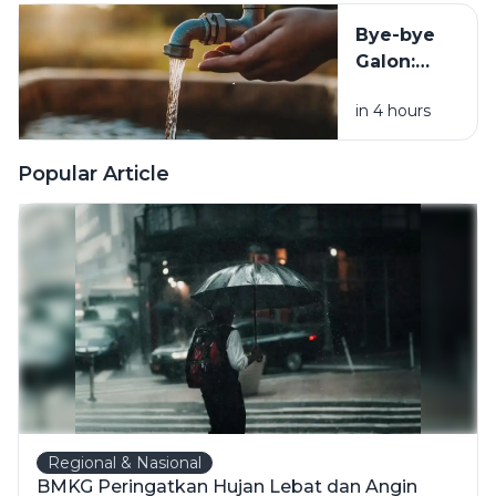
Kanker
Bye-bye
Galon:
Seni Hidup
in 4 hours
Praktis
dengan
Air Minum
Popular Article
Langsung
dari Keran
Regional & Nasional
BMKG Peringatkan Hujan Lebat dan Angin