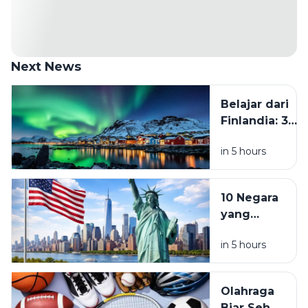
Next News
Belajar dari
Finlandia: 3
Kebiasaan
in 5 hours
yang Perlu
Ditinggalkan
Kalau Mau
10 Negara
Hidup Lebih
yang
Tenang
Diprediksi
in 5 hours
Jadi
Destinasi
Favorit
Olahraga
Traveler di
Biar Sehat