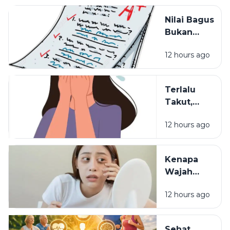
Belajar?
Nilai Bagus
Bukan
Segalanya:
12 hours ago
Hal yang
Sering
Dilupakan
Terlalu
dalam
Takut,
Pendidikan
Terlalu
12 hours ago
Waspada:
Mungkinkah
Itu Sisa
Kenapa
Luka Masa
Wajah
Lalu?
Terlihat
12 hours ago
Lelah
Meski
Sudah
Sehat