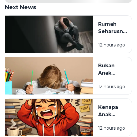
Next News
Rumah
Seharusnya
Jadi
12 hours ago
Tempat
Pulang,
Bukan
Bukan
Tempat
Anak
Paling
Malas,
Melelahkan
12 hours ago
Mungkin
Cara
Belajarnya
Kenapa
yang
Anak
Selama Ini
Pintar Bisa
Salah
12 hours ago
Kehilangan
Semangat