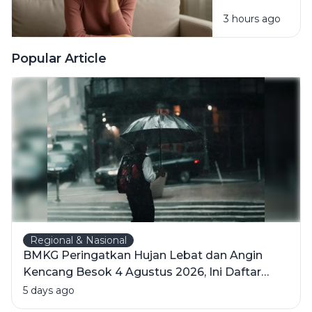
Berubah
3 hours ago
Padahal
Tahu
Kebiasaan
Popular Article
Itu
Merugikan?
Regional & Nasional
BMKG Peringatkan Hujan Lebat dan Angin
Kencang Besok 4 Agustus 2026, Ini Daftar
Wilayahnya
5 days ago