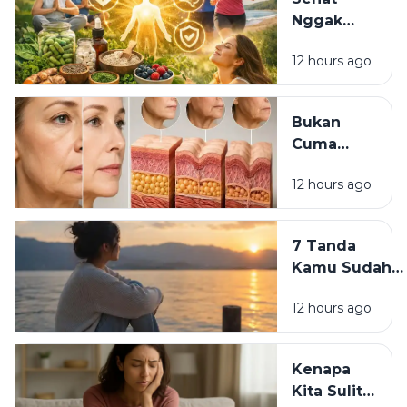
Pakai
Nggak
Skincare
Harus
Mahal?
12 hours ago
Mahal:
Kebiasaan
Sederhana
Bukan
yang Bisa
Cuma
Dimulai
Skincare:
Hari Ini
12 hours ago
7
Kebiasaan
yang
7 Tanda
Diam-
Kamu Sudah
Diam Bikin
Siap
Wajah
12 hours ago
Meninggalkan
Cepat Tua
Versi Lama
Dirimu
Kenapa
Kita Sulit