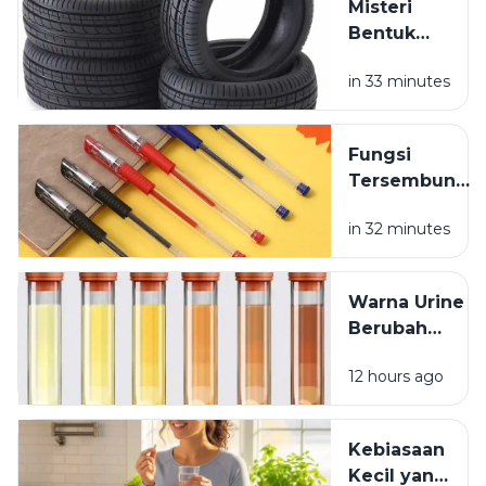
Misteri
Bentuk
Ban
in 33 minutes
Kendaraan
yang
Jarang
Fungsi
Dipikirkan
Tersembunyi
Lubang Kecil
in 32 minutes
pada Tutup
Pulpen
Warna Urine
Berubah
Setelah
12 hours ago
Minum
Vitamin? Ini
Penjelasannya
Kebiasaan
Kecil yang