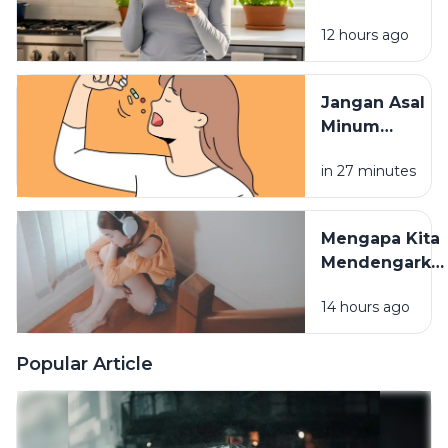
Membuat
12 hours ago
Vitamin
Tidak
Terserap
Jangan Asal
Maksimal
Minum
Vitamin,
in 27 minutes
Waktu
Konsumsinya
Sangat
Mengapa Kita
Berpengaruh
Mendengarka
Lagu Sedih
14 hours ago
Saat Hati
Sedang
Rapuh? Ini
Popular Article
Penjelasan
Psikologi di
Baliknya