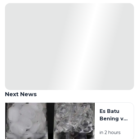
Next News
Es Batu
Bening vs
Es Batu
in 2 hours
Putih, Apa