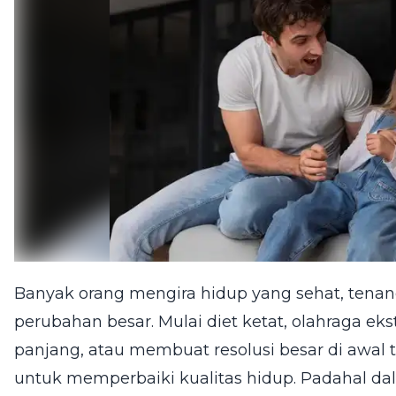
Banyak orang mengira hidup yang sehat, tenang,
perubahan besar. Mulai diet ketat, olahraga eks
panjang, atau membuat resolusi besar di awal 
untuk memperbaiki kualitas hidup. Padahal dal