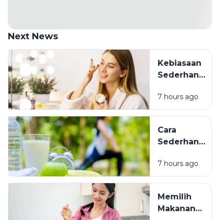
Next News
Kebiasaan
Sederhana
untuk
7 hours ago
Merawat
Kecantikan:
Tidak
Cara
Harus
Sederhana
Mahal
Menjaga
untuk
7 hours ago
Tubuh
Terlihat
Tetap
Sehat
Sehat:
Memilih
Kebiasaan
Makanan
Kecil yang