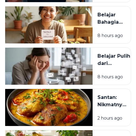
Kehidupan:
Tidak
Belajar
Semua Hal
Bahagia
Harus
dengan
Terjadi
8 hours ago
Apa yang
dengan
Kita Miliki:
Cepat
Karena
Belajar Pulih
Hidup
dari
Bukan
Pengalaman
Perlombaan
8 hours ago
yang
Menyakitkan:
Pelan-Pelan
Santan:
Berdamai
Nikmatnya
dengan
Bikin
Masa Lalu
2 hours ago
Nagih, Tapi
Benarkah
Bisa Jadi