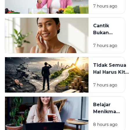
yang Baik
Berdampak
7 hours ago
untuk
Besar
Tubuh:
Bukan
Cantik
Sekadar
Bukan
Kenyang,
Hanya
Tapi Juga
7 hours ago
Tentang
Sehat
Penampilan:
Ada Hati
Tidak Semua
yang
Hal Harus Kita
Membuat
Pahami Hari
Seseorang
7 hours ago
Ini: Belajar
Bersinar
Berdamai
dengan
Belajar
Ketidakpastia
Menikmati
Setiap
8 hours ago
Proses