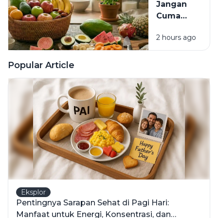
Jangan
Alarm
Cuma
untuk
Healing
Kesehatan?
2 hours ago
Mental,
Usus Juga
Butuh
Popular Article
Self-Care:
6 Buah Ini
Bisa Jadi
Pilihan
Eksplor
Pentingnya Sarapan Sehat di Pagi Hari:
Manfaat untuk Energi, Konsentrasi, dan