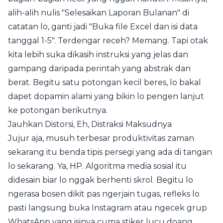
alih-alih nulis "Selesaikan Laporan Bulanan" di
catatan lo, ganti jadi "Buka file Excel dan isi data
tanggal 1-5". Terdengar receh? Memang. Tapi otak
kita lebih suka dikasih instruksi yang jelas dan
gampang daripada perintah yang abstrak dan
berat. Begitu satu potongan kecil beres, lo bakal
dapet dopamin alami yang bikin lo pengen lanjut
ke potongan berikutnya.
Jauhkan Distorsi, Eh, Distraksi Maksudnya
Jujur aja, musuh terbesar produktivitas zaman
sekarang itu benda tipis persegi yang ada di tangan
lo sekarang. Ya, HP. Algoritma media sosial itu
didesain biar lo nggak berhenti skrol. Begitu lo
ngerasa bosen dikit pas ngerjain tugas, refleks lo
pasti langsung buka Instagram atau ngecek grup
WhatsApp yang isinya cuma stiker lucu doang.