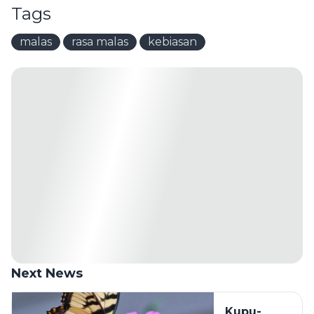
Tags
malas
rasa malas
kebiasan
Next News
Kupu-