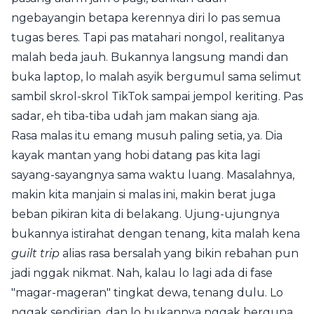
ngebayangin betapa kerennya diri lo pas semua
tugas beres. Tapi pas matahari nongol, realitanya
malah beda jauh. Bukannya langsung mandi dan
buka laptop, lo malah asyik bergumul sama selimut
sambil skrol-skrol TikTok sampai jempol keriting. Pas
sadar, eh tiba-tiba udah jam makan siang aja.
Rasa malas itu emang musuh paling setia, ya. Dia
kayak mantan yang hobi datang pas kita lagi
sayang-sayangnya sama waktu luang. Masalahnya,
makin kita manjain si malas ini, makin berat juga
beban pikiran kita di belakang. Ujung-ujungnya
bukannya istirahat dengan tenang, kita malah kena
guilt trip
alias rasa bersalah yang bikin rebahan pun
jadi nggak nikmat. Nah, kalau lo lagi ada di fase
"magar-mageran" tingkat dewa, tenang dulu. Lo
nggak sendirian, dan lo bukannya nggak berguna.