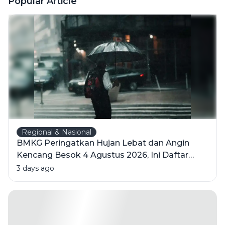
Popular Article
Kemerdekaan
Indonesia
Regional & Nasional
BMKG Peringatkan Hujan Lebat dan Angin
Kencang Besok 4 Agustus 2026, Ini Daftar
Wilayahnya
3 days ago