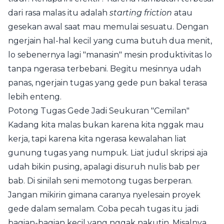
dari rasa malas itu adalah
starting friction
atau
gesekan awal saat mau memulai sesuatu. Dengan
ngerjain hal-hal kecil yang cuma butuh dua menit,
lo sebenernya lagi "manasin" mesin produktivitas lo
tanpa ngerasa terbebani. Begitu mesinnya udah
panas, ngerjain tugas yang gede pun bakal terasa
lebih enteng.
Potong Tugas Gede Jadi Seukuran "Cemilan"
Kadang kita malas bukan karena kita nggak mau
kerja, tapi karena kita ngerasa kewalahan liat
gunung tugas yang numpuk. Liat judul skripsi aja
udah bikin pusing, apalagi disuruh nulis bab per
bab. Di sinilah seni memotong tugas berperan.
Jangan mikirin gimana caranya nyelesain proyek
gede dalam semalam. Coba pecah tugas itu jadi
bagian-bagian kecil yang nggak nakutin. Misalnya,