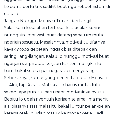
Lo cuma perlu trik sedikit buat nge-reboot sistem di
otak lo.
Jangan Nunggu Motivasi Turun dari Langit
Salah satu kesalahan terbesar kita adalah sering
nungguin "motivasi" buat datang sebelum mulai
ngerjain sesuatu. Masalahnya, motivasi itu sifatnya
kayak
mood
gebetan: nggak bisa ditebak dan
sering ilang-ilangan. Kalau lo nunggu motivasi buat
ngerjain skripsi atau kerjaan kantor, mungkin lo
baru bakal selesai pas negara api menyerang.
Sebenarnya, rumus yang bener itu bukan Motivasi
→ Aksi, tapi Aksi → Motivasi. Lo harus mulai dulu,
sekecil apa pun itu, baru nanti motivasinya nyusul.
Begitu lo udah nyentuh kerjaan selama lima menit
aja, biasanya rasa malas itu bakal luntur pelan-pelan
karena otak lo udah masuk ke mode "kerja". Jadi,