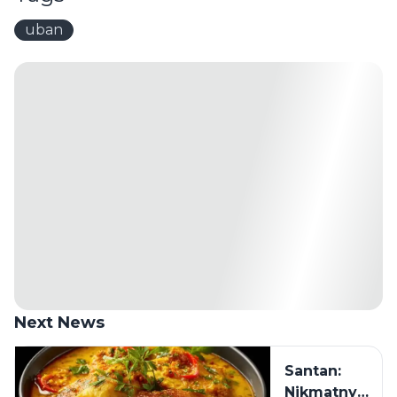
uban
Next News
Santan:
Nikmatnya