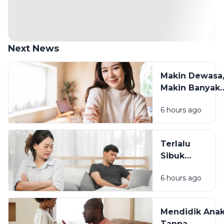
Next News
Makin Dewasa
Makin Banyak
yang Berubah:
6 hours ago
Cara Tetap
Waras
Menghadapin
Terlalu
Sibuk
Bekerja? Ini
6 hours ago
Dampaknya
pada
Hubungan
Mendidik Ana
dengan
Tanpa