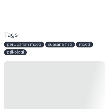
Tags
perubahan mood
suasana hati
mood
psikologi