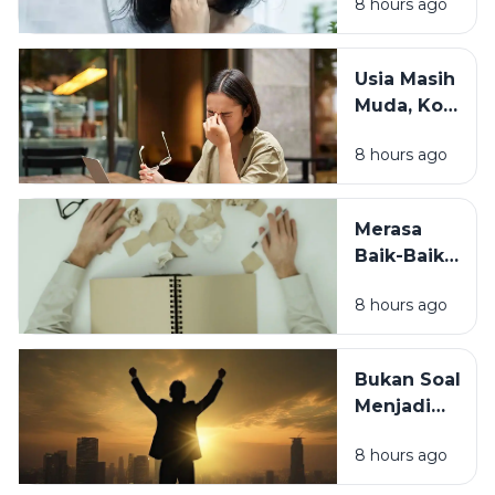
8 hours ago
Wajah
Kusam?
Coba
Usia Masih
Periksa 7
Muda, Kok
Kebiasaan
Badan
Sebelum
8 hours ago
Cepat
Tidur Ini
Capek? Ini
Penyebab
Merasa
yang
Baik-Baik
Sering
Saja? 7
Terlewat
8 hours ago
Tanda
Tubuh
Sebenarnya
Bukan Soal
Sedang
Menjadi
Minta
Orang Lain,
Tolong
8 hours ago
Ini Cara
Berubah