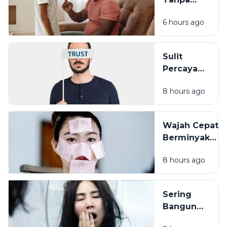
Keluarga
Membandingk
6 hours ago
Cara Sederha
yang Sering
Terlupakan
Sulit
Percaya
Orang Lain?
8 hours ago
Pengalaman
Masa Lalu
Mungkin
Wajah Cepat
Punya Peran
Berminyak
Bukan Selalu
8 hours ago
Karena
Cuaca, Ini
Kemungkinan
Sering
Penyebabnya
Bangun
dengan