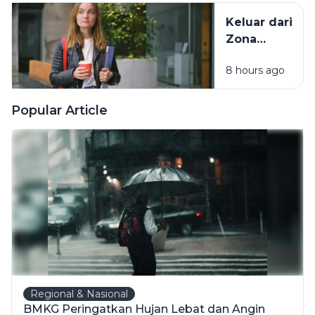
Tanpa
Keluar dari
Kehilangan
Zona
Diri Sendiri
Nyaman
8 hours ago
Tanpa Harus
Memaksakan
Diri
Popular Article
Regional & Nasional
BMKG Peringatkan Hujan Lebat dan Angin