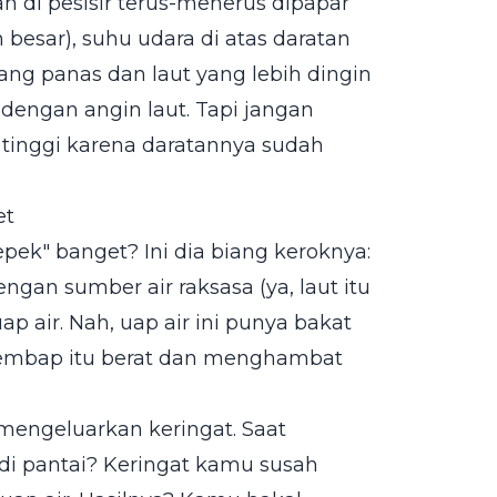
an di pesisir terus-menerus dipapar
besar), suhu udara di atas daratan
yang panas dan laut yang lebih dingin
 dengan angin laut. Tapi jangan
p tinggi karena daratannya sudah
et
epek" banget? Ini dia biang keroknya:
gan sumber air raksasa (ya, laut itu
ap air. Nah, uap air ini punya bakat
lembap itu berat dan menghambat
mengeluarkan keringat. Saat
 di pantai? Keringat kamu susah