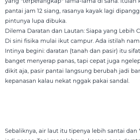
yang "terperangkap" lama-lama di sana. Itulah 
pantai jam 12 siang, rasanya kayak lagi dipang
pintunya lupa dibuka.
Dilema Daratan dan Lautan: Siapa yang Lebih 
Di sini fisika mulai ikut campur. Ada istilah na
Intinya begini: daratan (tanah dan pasir) itu si
banget menyerap panas, tapi cepat juga ngele
dikit aja, pasir pantai langsung berubah jadi b
kepanasan kalau nekat nggak pakai sandal.
Sebaliknya, air laut itu tipenya lebih santai dan