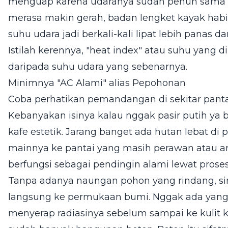
menguap karena udaranya sudah penuh sama u
merasa makin gerah, badan lengket kayak habi
suhu udara jadi berkali-kali lipat lebih panas d
Istilah kerennya, "heat index" atau suhu yang di
daripada suhu udara yang sebenarnya.
Minimnya "AC Alami" alias Pepohonan
Coba perhatikan pemandangan di sekitar pantai
Kebanyakan isinya kalau nggak pasir putih ya b
kafe estetik. Jarang banget ada hutan lebat di 
mainnya ke pantai yang masih perawan atau a
berfungsi sebagai pendingin alami lewat proses 
Tanpa adanya naungan pohon yang rindang, sin
langsung ke permukaan bumi. Nggak ada yang
menyerap radiasinya sebelum sampai ke kulit ki