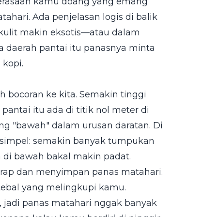
 perasaan kamu doang yang emang
ahari. Ada penjelasan logis di balik
n kulit makin eksotis—atau dalam
pa daerah pantai itu panasnya minta
 kopi.
h bocoran ke kita. Semakin tinggi
antai itu ada di titik nol meter di
ling "bawah" dalam urusan daratan. Di
ya simpel: semakin banyak tumpukan
a di bawah bakal makin padat.
yerap dan menyimpan panas matahari.
 tebal yang melingkupi kamu.
, jadi panas matahari nggak banyak