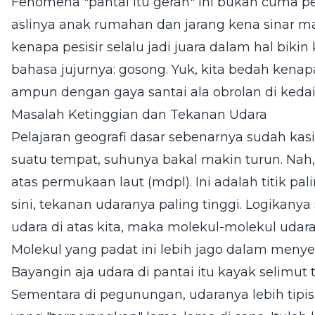
Fenomena "pantai itu gerah" ini bukan cuma
aslinya anak rumahan dan jarang kena sinar mat
kenapa pesisir selalu jadi juara dalam hal biki
bahasa jujurnya: gosong. Yuk, kita bedah kena
ampun dengan gaya santai ala obrolan di kedai
Masalah Ketinggian dan Tekanan Udara
Pelajaran geografi dasar sebenarnya sudah kasi
suatu tempat, suhunya bakal makin turun. Nah, p
atas permukaan laut (mdpl). Ini adalah titik pa
sini, tekanan udaranya paling tinggi. Logikan
udara di atas kita, maka molekul-molekul udar
Molekul yang padat ini lebih jago dalam men
Bayangin aja udara di pantai itu kayak selimut
Sementara di pegunungan, udaranya lebih tipis