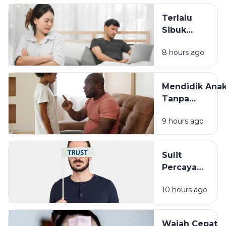
Menghadapin
Terlalu
Sibuk
Bekerja? Ini
8 hours ago
Dampaknya
pada
Hubungan
Mendidik Ana
dengan
Tanpa
Keluarga
Membandingk
9 hours ago
Cara Sederha
yang Sering
Terlupakan
Sulit
Percaya
Orang Lain?
10 hours ago
Pengalaman
Masa Lalu
Mungkin
Wajah Cepat