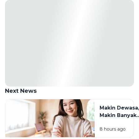
Next News
Makin Dewasa
Makin Banyak
yang Berubah:
8 hours ago
Cara Tetap
Waras