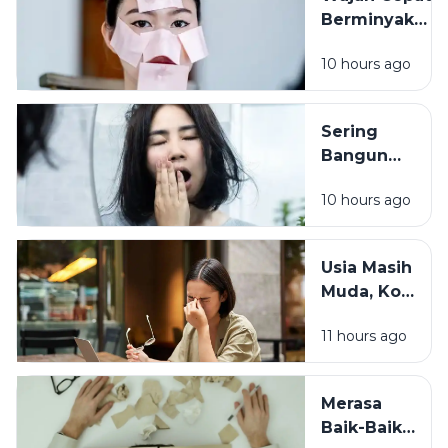
Punya Peran
Berminyak
Bukan Selalu
10 hours ago
Karena
Cuaca, Ini
Kemungkinan
Sering
Penyebabnya
Bangun
dengan
10 hours ago
Wajah
Kusam?
Coba
Usia Masih
Periksa 7
Muda, Kok
Kebiasaan
Badan
Sebelum
11 hours ago
Cepat
Tidur Ini
Capek? Ini
Penyebab
Merasa
yang
Baik-Baik
Sering