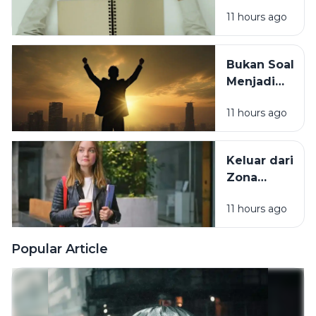
Saja? 7
Terlewat
11 hours ago
Tanda
Tubuh
Sebenarnya
Bukan Soal
Sedang
Menjadi
Minta
Orang Lain,
Tolong
11 hours ago
Ini Cara
Berubah
Tanpa
Keluar dari
Kehilangan
Zona
Diri Sendiri
Nyaman
11 hours ago
Tanpa Harus
Memaksakan
Diri
Popular Article