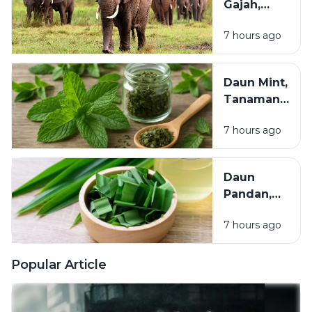
Gajah,
Perlu
Mamalia
Dilestarikan
7 hours ago
Darat
Terbesar
yang
Daun Mint,
Cerdas
Tanaman
dan
Herbal yang
Berperan
7 hours ago
Menyegarkan
Penting
dan Kaya
bagi
Manfaat bagi
Ekosistem
Daun
Kesehatan
Pandan,
Tanaman
7 hours ago
Aromatik
dengan
Segudang
Popular Article
Manfaat
untuk
Masakan