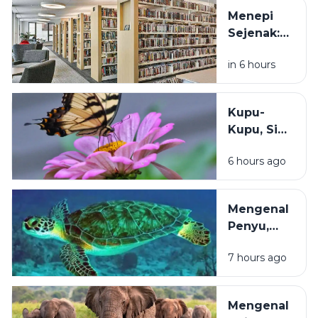
Bisa Jadi
Menepi
Cara
Sejenak:
Menemukan
Rekomendasi
Kebahagiaan
in 6 hours
Tempat untuk
Menenangkan
Diri Saat
Kupu-
Pikiran
Kupu, Si
Sedang
Cantik
Berisik
6 hours ago
Bersayap
yang
Diam-
Mengenal
Diam
Penyu,
Menjaga
Penjelajah
Ketahanan
7 hours ago
Samudra
Pangan
yang
Manusia
Terancam
Mengenal
Punah dan