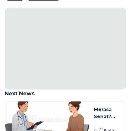
Next News
Merasa
Sehat?
Jangan
in 7 hours
Abaikan