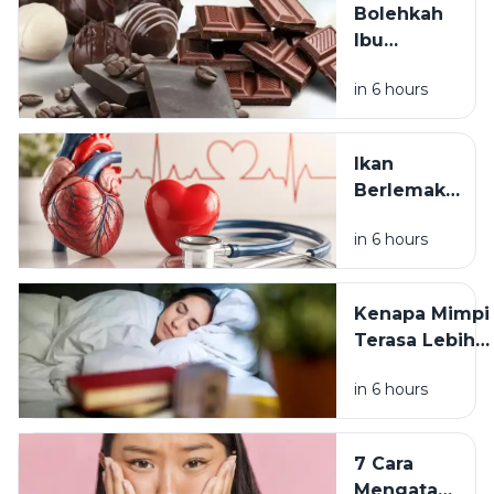
Bolehkah
Manfaat
Ibu
untuk
Menyusui
Kesehatan
in 6 hours
Makan
Cokelat?
Ini Fakta
Ikan
soal
Berlemak
Kafein dan
untuk
ASI
in 6 hours
Kesehatan
Jantung: Ini
Manfaat dan
Kenapa Mimpi
Cara
Terasa Lebih
Mengolahnya
Aneh Setelah
in 6 hours
Tidur Lagi di
Pagi Hari? Ini
Penjelasannya
7 Cara
Mengatasi