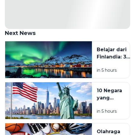
Next News
Belajar dari
Finlandia: 3
Kebiasaan
in 5 hours
yang Perlu
Ditinggalkan
Kalau Mau
10 Negara
Hidup Lebih
yang
Tenang
Diprediksi
in 5 hours
Jadi
Destinasi
Favorit
Olahraga
Traveler di