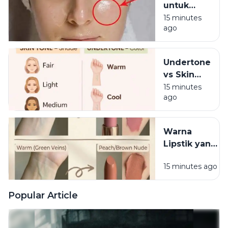
untuk
2028
Kulit
15 minutes
ago
Berminyak
agar Tidak
Mudah
Undertone
Luntur
vs Skin
Tone, Apa
15 minutes
ago
Bedanya?
Warna
Lipstik yang
Cocok
15 minutes ago
Berdasarkan
Undertone
Popular Article