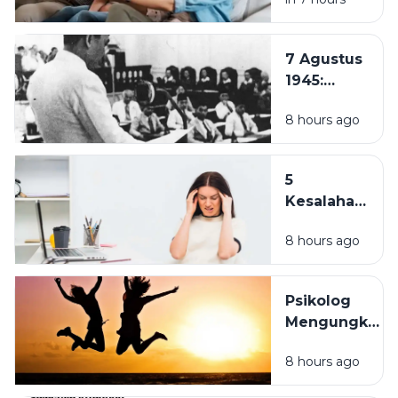
Tengah
Hustle
Culture:
7 Agustus
Pentingnya
1945:
Quality
Pembentukan
Time
8 hours ago
PPKI, Langkah
Bersama
Penting
Keluarga
Menuju
5
Kemerdekaan
Kesalahan
Indonesia
Sehari-
8 hours ago
hari yang
Membuat
Anda
Psikolog
Mudah
Mengungkap
Stres
7 Cara
Tanpa
8 hours ago
Sederhana
Disadari
agar Hidup