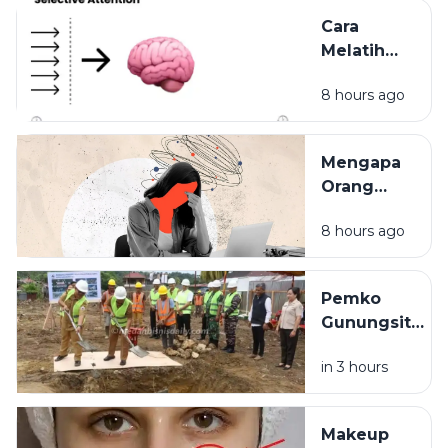
Lebih
Cara
Bahagia
Melatih
Otak agar
8 hours ago
Tetap
Fokus di
Era
Mengapa
Distraksi
Orang
yang
8 hours ago
Terlihat
Kuat
Justru
Pemko
Rentan
Gunungsitoli
Burnout?
Bangun Mal
in 3 hours
Pelayanan
Publik,
Target
Makeup
Beroperasi