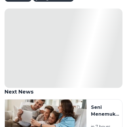
Next News
Seni
Menemukan
Rumah di
in 7 hours