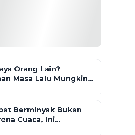
caya Orang Lain?
an Masa Lalu Mungkin
ran
pat Berminyak Bukan
rena Cuaca, Ini
nan Penyebabnya