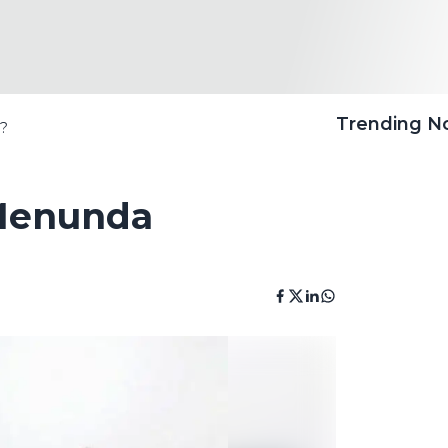
Trending 
n?
 Menunda