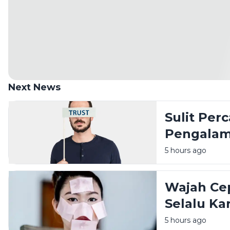
Next News
Sulit Per
Pengalam
Punya Pe
5 hours ago
Wajah Ce
Selalu Ka
Kemungki
5 hours ago