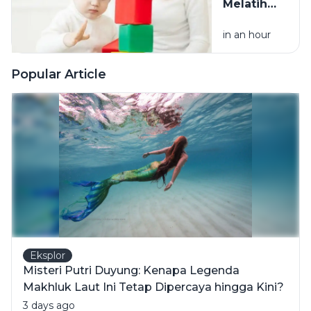
Melatih
Bersih dan
Fokus
Halus
in an hour
Anak
Sesuai
Usia, dari
Popular Article
Balita
hingga
Usia
Sekolah
Eksplor
Misteri Putri Duyung: Kenapa Legenda
Makhluk Laut Ini Tetap Dipercaya hingga Kini?
3 days ago