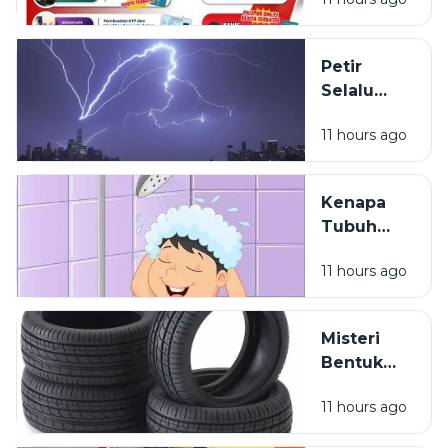
Pajak Dan
Paspor
Sapa
Petir
Warga
Selalu
Sosa
Terlihat
Sekitar
11 hours ago
Lebih Dulu
daripada
Terdengar
Kenapa
Tubuh
Terasa
11 hours ago
Ringan
Setelah
Mandi?
Misteri
Bentuk
Ban
11 hours ago
Kendaraan
yang