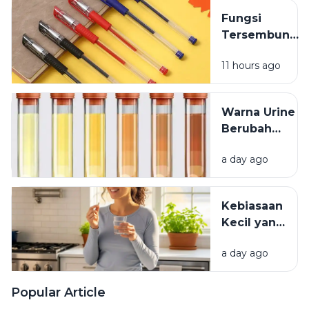
Jarang
Fungsi
Dipikirkan
Tersembunyi
Lubang Kecil
11 hours ago
pada Tutup
Pulpen
Warna Urine
Berubah
Setelah
a day ago
Minum
Vitamin? Ini
Penjelasannya
Kebiasaan
Kecil yang
Membuat
a day ago
Vitamin
Tidak
Terserap
Popular Article
Maksimal