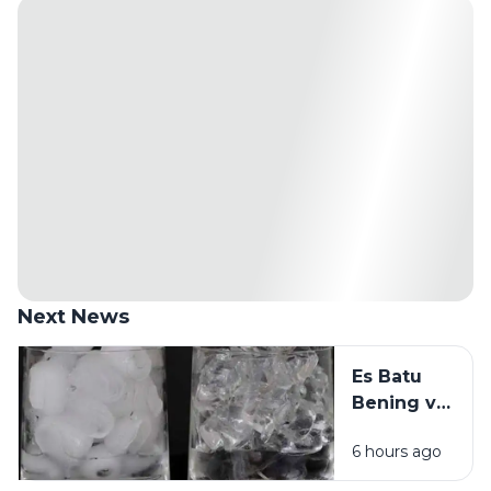
Next News
Es Batu
Bening vs
Es Batu
6 hours ago
Putih, Apa
Bedanya?