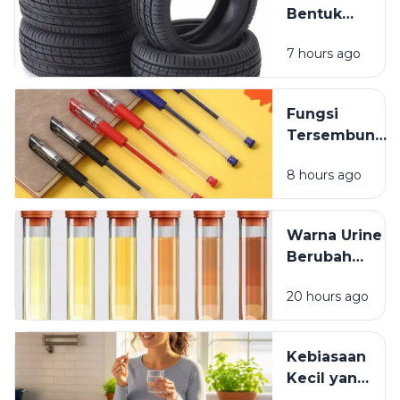
Bentuk
Ban
7 hours ago
Kendaraan
yang
Jarang
Fungsi
Dipikirkan
Tersembunyi
Lubang Kecil
8 hours ago
pada Tutup
Pulpen
Warna Urine
Berubah
Setelah
20 hours ago
Minum
Vitamin? Ini
Penjelasannya
Kebiasaan
Kecil yang
Membuat