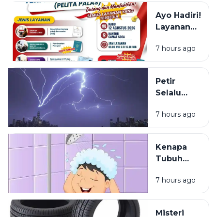
Ayo Hadiri!
Layanan
NIB, KTP,
7 hours ago
Pajak Dan
Paspor
Sapa
Petir
Warga
Selalu
Sosa
Terlihat
Sekitar
7 hours ago
Lebih Dulu
daripada
Terdengar
Kenapa
Tubuh
Terasa
7 hours ago
Ringan
Setelah
Mandi?
Misteri