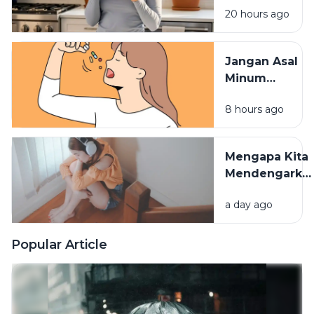
20 hours ago
Vitamin
Tidak
Terserap
Jangan Asal
Maksimal
Minum
Vitamin,
8 hours ago
Waktu
Konsumsinya
Sangat
Mengapa Kita
Berpengaruh
Mendengarka
Lagu Sedih
a day ago
Saat Hati
Sedang
Rapuh? Ini
Popular Article
Penjelasan
Psikologi di
Baliknya