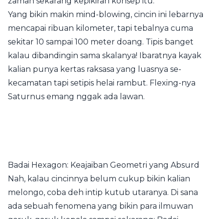
zaman sekarang kepikiran konsep itu.
Yang bikin makin mind-blowing, cincin ini lebarnya
mencapai ribuan kilometer, tapi tebalnya cuma
sekitar 10 sampai 100 meter doang. Tipis banget
kalau dibandingin sama skalanya! Ibaratnya kayak
kalian punya kertas raksasa yang luasnya se-
kecamatan tapi setipis helai rambut. Flexing-nya
Saturnus emang nggak ada lawan.
Badai Hexagon: Keajaiban Geometri yang Absurd
Nah, kalau cincinnya belum cukup bikin kalian
melongo, coba deh intip kutub utaranya. Di sana
ada sebuah fenomena yang bikin para ilmuwan