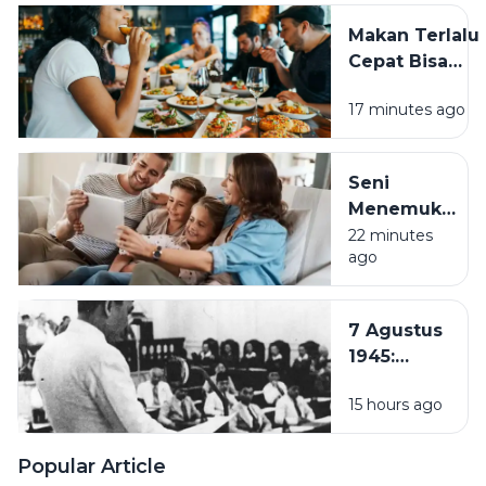
Ganggu
Makan Terlalu
Kesehatan
Cepat Bisa
dan
Membahayaka
Aktivitas
17 minutes ago
Kesehatan, Ini
Sehari-
Dampaknya
hari
bagi Tubuh
Seni
Menemukan
Rumah di
22 minutes
ago
Tengah
Hustle
Culture:
7 Agustus
Pentingnya
1945:
Quality
Pembentukan
Time
15 hours ago
PPKI, Langkah
Bersama
Penting
Keluarga
Menuju
Popular Article