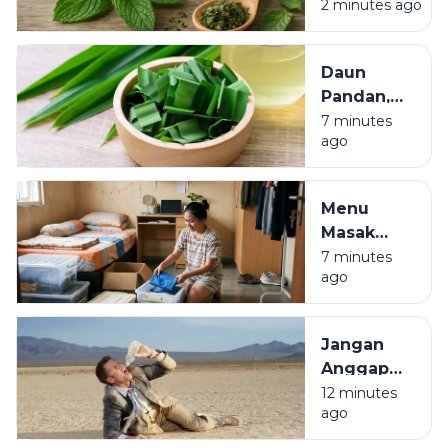
2 minutes ago
Menyegarkan
Penting
dan Kaya
bagi
Manfaat bagi
Ekosistem
Daun
Kesehatan
Pandan,
Tanaman
7 minutes
ago
Aromatik
dengan
Segudang
Menu
Manfaat
Masak
untuk
Praktis ala
7 minutes
Masakan
ago
Anak Kos,
dan
Hemat,
Kesehatan
Bergizi,
Jangan
dan
Anggap
Mudah
Sepele,
12 minutes
Dibuat
ago
Dehidrasi
Bisa