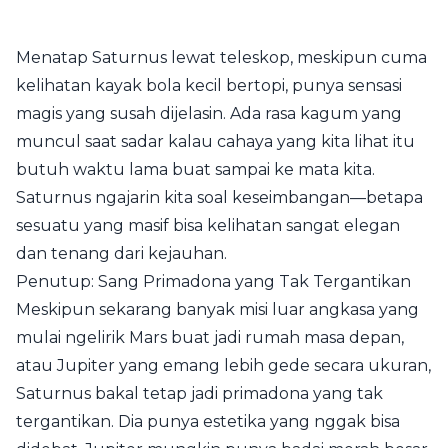
Menatap Saturnus lewat teleskop, meskipun cuma
kelihatan kayak bola kecil bertopi, punya sensasi
magis yang susah dijelasin. Ada rasa kagum yang
muncul saat sadar kalau cahaya yang kita lihat itu
butuh waktu lama buat sampai ke mata kita.
Saturnus ngajarin kita soal keseimbangan—betapa
sesuatu yang masif bisa kelihatan sangat elegan
dan tenang dari kejauhan.
Penutup: Sang Primadona yang Tak Tergantikan
Meskipun sekarang banyak misi luar angkasa yang
mulai ngelirik Mars buat jadi rumah masa depan,
atau Jupiter yang emang lebih gede secara ukuran,
Saturnus bakal tetap jadi primadona yang tak
tergantikan. Dia punya estetika yang nggak bisa