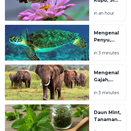
Kupu, Si
Cantik
in an hour
Bersayap
yang
Diam-
Mengenal
Diam
Penyu,
Menjaga
Penjelajah
Ketahanan
in 3 minutes
Samudra
Pangan
yang
Manusia
Terancam
Mengenal
Punah dan
Gajah,
Perlu
Mamalia
Dilestarikan
in 3 minutes
Darat
Terbesar
yang
Daun Mint,
Cerdas
Tanaman
dan
Herbal yang
Berperan