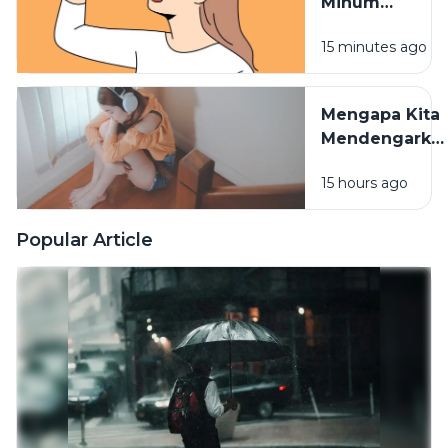
Minum
Vitamin,
15 minutes ago
Waktu
Konsumsinya
Sangat
Mengapa Kita
Berpengaruh
Mendengarka
Lagu Sedih
15 hours ago
Saat Hati
Sedang
Rapuh? Ini
Popular Article
Penjelasan
Psikologi di
Baliknya