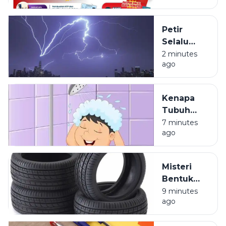
Paspor
Sapa
Petir
Warga
Selalu
Sosa
Terlihat
2 minutes
Sekitar
ago
Lebih Dulu
daripada
Terdengar
Kenapa
Tubuh
Terasa
7 minutes
ago
Ringan
Setelah
Mandi?
Misteri
Bentuk
Ban
9 minutes
ago
Kendaraan
yang