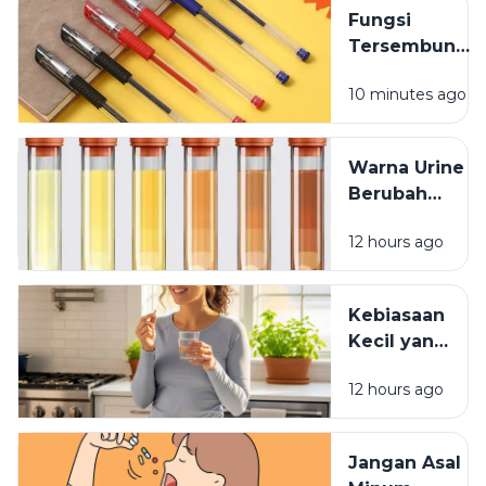
Jarang
Fungsi
Dipikirkan
Tersembunyi
Lubang Kecil
10 minutes ago
pada Tutup
Pulpen
Warna Urine
Berubah
Setelah
12 hours ago
Minum
Vitamin? Ini
Penjelasannya
Kebiasaan
Kecil yang
Membuat
12 hours ago
Vitamin
Tidak
Terserap
Jangan Asal
Maksimal