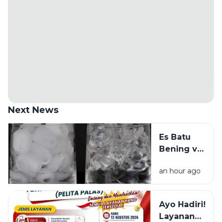
Next News
Es Batu
Bening vs
Es Batu
an hour ago
Putih, Apa
Bedanya?
Ayo Hadiri!
Layanan