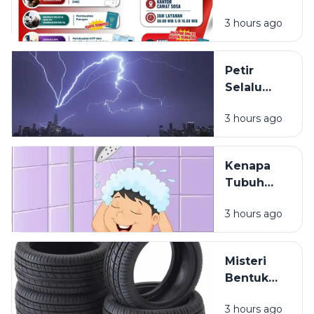
NIB, KTP,
3 hours ago
Pajak Dan
Paspor
Sapa
Petir
Warga
Selalu
Sosa
Terlihat
Sekitar
3 hours ago
Lebih Dulu
daripada
Terdengar
Kenapa
Tubuh
Terasa
3 hours ago
Ringan
Setelah
Mandi?
Misteri
Bentuk
Ban
3 hours ago
Kendaraan