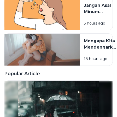
Terserap
Jangan Asal
Maksimal
Minum
Vitamin,
3 hours ago
Waktu
Konsumsinya
Sangat
Mengapa Kita
Berpengaruh
Mendengarka
Lagu Sedih
18 hours ago
Saat Hati
Sedang
Rapuh? Ini
Popular Article
Penjelasan
Psikologi di
Baliknya