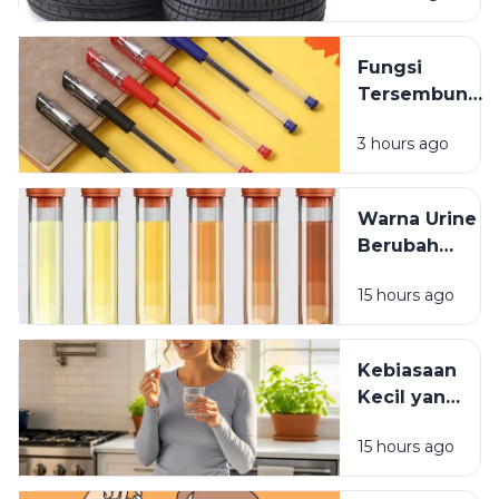
yang
Jarang
Fungsi
Dipikirkan
Tersembunyi
Lubang Kecil
3 hours ago
pada Tutup
Pulpen
Warna Urine
Berubah
Setelah
15 hours ago
Minum
Vitamin? Ini
Penjelasannya
Kebiasaan
Kecil yang
Membuat
15 hours ago
Vitamin
Tidak