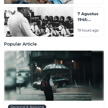
Hustle
Culture:
7 Agustus
Pentingnya
1945:
Quality
Pembentukan
Time
19 hours ago
PPKI, Langkah
Bersama
Penting
Keluarga
Menuju
Popular Article
Kemerdekaan
Indonesia
Regional & Nasional