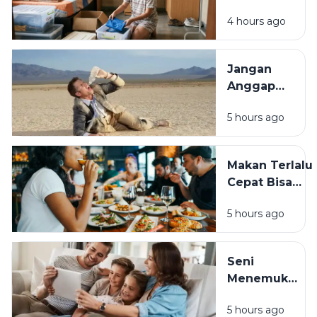
Praktis ala
Masakan
4 hours ago
Anak Kos,
dan
Hemat,
Kesehatan
Bergizi,
Jangan
dan
Anggap
Mudah
Sepele,
Dibuat
5 hours ago
Dehidrasi
Bisa
Ganggu
Makan Terlalu
Kesehatan
Cepat Bisa
dan
Membahayaka
Aktivitas
5 hours ago
Kesehatan, Ini
Sehari-
Dampaknya
hari
bagi Tubuh
Seni
Menemukan
Rumah di
5 hours ago
Tengah