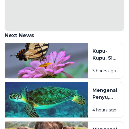
Next News
Kupu-
Kupu, Si
Cantik
3 hours ago
Bersayap
yang
Diam-
Mengenal
Diam
Penyu,
Menjaga
Penjelajah
Ketahanan
4 hours ago
Samudra
Pangan
yang
Manusia
Terancam