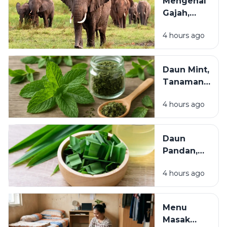
Mengenal
Punah dan
Gajah,
Perlu
Mamalia
Dilestarikan
4 hours ago
Darat
Terbesar
yang
Daun Mint,
Cerdas
Tanaman
dan
Herbal yang
Berperan
4 hours ago
Menyegarkan
Penting
dan Kaya
bagi
Manfaat bagi
Ekosistem
Daun
Kesehatan
Pandan,
Tanaman
4 hours ago
Aromatik
dengan
Segudang
Menu
Manfaat
Masak
untuk