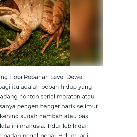
yang Hobi Rebahan Level Dewa
agi itu adalah beban hidup yang
gadang nonton serial maraton atau
asanya pengen banget narik selimut
rekening sudah nambah atau pas
ta ini manusia. Tidur lebih dari
n badan pegal-pegal. Belum lagi