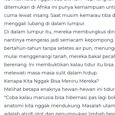
ditemukan di Afrika ini punya kemampuan unt
cuma lewat insang. Saat musim kemarau tiba d
menggali lubang di dalam lumpur.
Di dalam lumpur itu, mereka membungkus diri
nantinya mengeras jadi semacam kepompong. M
bertahun-tahun tanpa setetes air pun, menungg
mulai menggenangi tanah, mereka bakal peca
berenang. Ini membuktikan kalau tidur itu bisa j
melewati masa-masa sulit dalam hidup.
Kenapa Kita Nggak Bisa Meniru Mereka?
Melihat betapa enaknya hewan-hewan ini tidur, m
"Coba kalau manusia bisa hibernasi pas lagi bo
anatomi kita nggak mendukung. Masalah utam
adalah atrofi otot dan penumpukan limbah bera