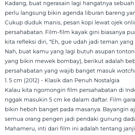
Kadang, buat ngerasain lagi hangatnya sebua
perlu langsung bikin agenda liburan bareng y
Cukup duduk manis, pesan kopi lewat ojek onli
persahabatan. Film-film kayak gini biasanya p
kita refleksi diri, "Eh, gue udah jadi teman ya
Nah, buat kamu yang lagi butuh asupan tonto
yang bikin mewek bombay), berikut adalah be
persahabatan yang wajib banget masuk
watchl
1. 5 cm (2012) - Klasik dan Penuh Nostalgia
Kalau kita ngomongin film persahabatan di Ind
nggak masukin 5 cm ke dalam daftar. Film gara
bikin heboh banget pada masanya. Bayangin aja
semua orang pengen jadi pendaki gunung dadak
Mahameru, inti dari film ini adalah tentang janji,