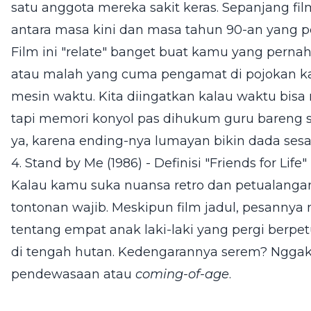
satu anggota mereka sakit keras. Sepanjang fil
antara masa kini dan masa tahun 90-an yang 
Film ini "relate" banget buat kamu yang pernah 
atau malah yang cuma pengamat di pojokan kan
mesin waktu. Kita diingatkan kalau waktu bisa n
tapi memori konyol pas dihukum guru bareng sah
ya, karena ending-nya lumayan bikin dada sesa
4. Stand by Me (1986) - Definisi "Friends for Life"
Kalau kamu suka nuansa retro dan petualanga
tontonan wajib. Meskipun film jadul, pesannya n
tentang empat anak laki-laki yang pergi berpe
di tengah hutan. Kedengarannya serem? Nggak j
pendewasaan atau
coming-of-age
.