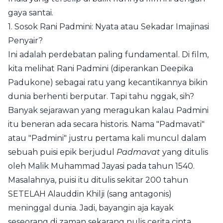
gaya santai.
1. Sosok Rani Padmini: Nyata atau Sekadar Imajinasi
Penyair?
Ini adalah perdebatan paling fundamental. Di film,
kita melihat Rani Padmini (diperankan Deepika
Padukone) sebagai ratu yang kecantikannya bikin
dunia berhenti berputar. Tapi tahu nggak, sih?
Banyak sejarawan yang meragukan kalau Padmini
itu beneran ada secara historis. Nama "Padmavati"
atau "Padmini" justru pertama kali muncul dalam
sebuah puisi epik berjudul
Padmavat
yang ditulis
oleh Malik Muhammad Jayasi pada tahun 1540.
Masalahnya, puisi itu ditulis sekitar 200 tahun
SETELAH Alauddin Khilji (sang antagonis)
meninggal dunia. Jadi, bayangin aja kayak
seseorang di zaman sekarang nulis cerita cinta