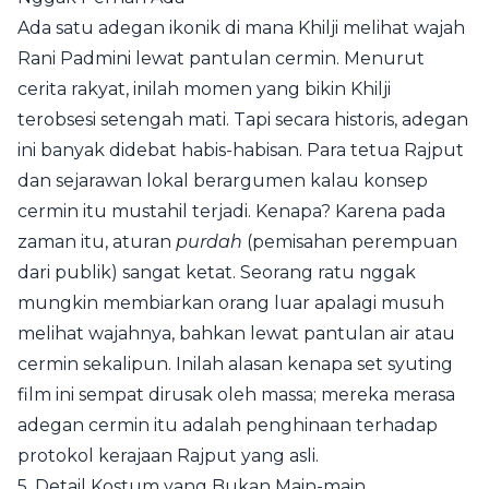
Ada satu adegan ikonik di mana Khilji melihat wajah
Rani Padmini lewat pantulan cermin. Menurut
cerita rakyat, inilah momen yang bikin Khilji
terobsesi setengah mati. Tapi secara historis, adegan
ini banyak didebat habis-habisan. Para tetua Rajput
dan sejarawan lokal berargumen kalau konsep
cermin itu mustahil terjadi. Kenapa? Karena pada
zaman itu, aturan
purdah
(pemisahan perempuan
dari publik) sangat ketat. Seorang ratu nggak
mungkin membiarkan orang luar apalagi musuh
melihat wajahnya, bahkan lewat pantulan air atau
cermin sekalipun. Inilah alasan kenapa set syuting
film ini sempat dirusak oleh massa; mereka merasa
adegan cermin itu adalah penghinaan terhadap
protokol kerajaan Rajput yang asli.
5. Detail Kostum yang Bukan Main-main