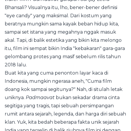
Bhansali? Visualnya itu, lho, bener-bener definisi
"eye candy" yang maksimal. Dari kostum yang
beratnya mungkin sama kayak beban hidup kita,
sampai set istana yang megahnya nggak masuk
akal. Tapi, di balik estetika yang bikin kita melongo
itu, film ini sempat bikin India "kebakaran" gara-gara
gelombang protes yang masif sebelum rilis tahun
2018 lalu.
Buat kita yang cuma penonton layar kaca di
Indonesia, mungkin ngerasa aneh, "Cuma film
doang kok sampai segitunya?" Nah, di situlah letak
uniknya.
Padmaavat
bukan sekadar drama cinta
segitiga yang tragis, tapi sebuah persimpangan
rumit antara sejarah, legenda, dan harga diri sebuah
klan. Yuk, kita bedah beberapa fakta unik sejarah
India yang terselip di balik riuhnya film ini dengan