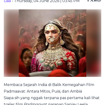
Liaa
- Thursday, 04 June 2026 | 03:45 PM
Membaca Sejarah India di Balik Kemegahan Film
Padmaavat: Antara Mitos, Puisi, dan Ambisi
Siapa sih yang nggak terpana pas pertama kali lihat
trailer film
Padmaavat
garapan Sanjay Leela