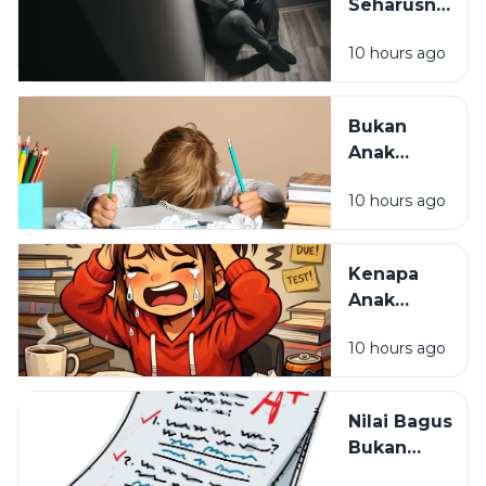
Seharusnya
Jadi
10 hours ago
Tempat
Pulang,
Bukan
Bukan
Tempat
Anak
Paling
Malas,
Melelahkan
10 hours ago
Mungkin
Cara
Belajarnya
Kenapa
yang
Anak
Selama Ini
Pintar Bisa
Salah
10 hours ago
Kehilangan
Semangat
Belajar?
Nilai Bagus
Bukan
Segalanya: