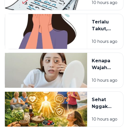
10 hours ago
Hal yang
Sering
Dilupakan
Terlalu
dalam
Takut,
Pendidikan
Terlalu
10 hours ago
Waspada:
Mungkinkah
Itu Sisa
Kenapa
Luka Masa
Wajah
Lalu?
Terlihat
10 hours ago
Lelah
Meski
Sudah
Sehat
Pakai
Nggak
Skincare
Harus
Mahal?
10 hours ago
Mahal:
Kebiasaan