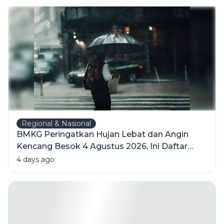
Itu
Merugikan?
Regional & Nasional
BMKG Peringatkan Hujan Lebat dan Angin
Kencang Besok 4 Agustus 2026, Ini Daftar
Wilayahnya
4 days ago