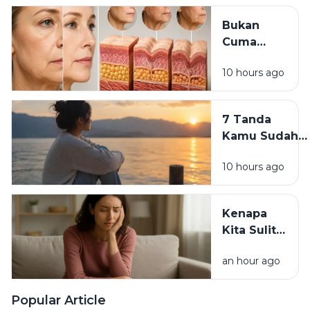
Sederhana
Bukan
yang Bisa
Cuma
Dimulai
Skincare:
Hari Ini
10 hours ago
7
Kebiasaan
yang
7 Tanda
Diam-
Kamu Sudah
Diam Bikin
Siap
Wajah
10 hours ago
Meninggalkan
Cepat Tua
Versi Lama
Dirimu
Kenapa
Kita Sulit
Berubah
an hour ago
Padahal
Tahu
Kebiasaan
Popular Article