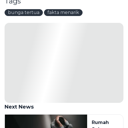
Tags
bunga tertua
fakta menarik
Next News
Rumah