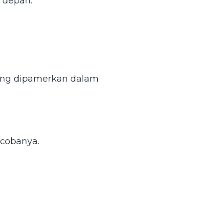
a depan.
ring dipamerkan dalam
ncobanya.