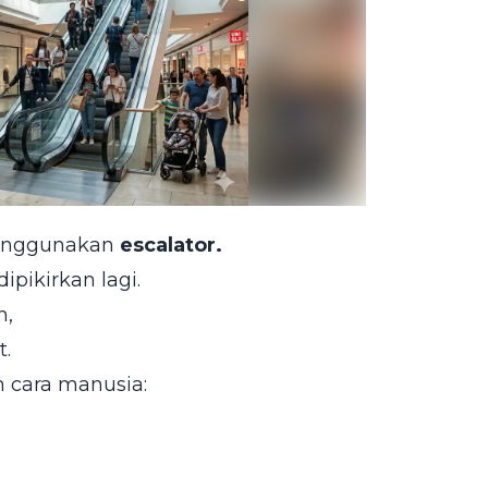
menggunakan
escalator.
ipikirkan lagi.
h,
t.
h cara manusia: