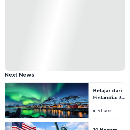
Next News
Belajar dari
Finlandia: 3
Kebiasaan
in 5 hours
yang Perlu
Ditinggalkan
Kalau Mau