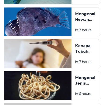
Lengkap
Legenda
Bertahan
Makhluk
di Suhu
Mengenal
Laut Ini
Ekstrem
Hewan
Tetap
Laut
Dipercaya
in 7 hours
Dalam
hingga
Paling
Kini?
Aneh di
Kenapa
Dunia
Tubuh
yang
Mengalami
Hidup
in 7 hours
Demam
Tanpa
Saat Sakit?
Cahaya
Ini Alasan
Matahari
Mengenal
Ilmiahnya
Jenis
Cacing
in 6 hours
Parasit
pada