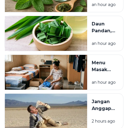
Berperan
an hour ago
Menyegarkan
Penting
dan Kaya
bagi
Manfaat bagi
Ekosistem
Daun
Kesehatan
Pandan,
Tanaman
an hour ago
Aromatik
dengan
Segudang
Menu
Manfaat
Masak
untuk
Praktis ala
Masakan
an hour ago
Anak Kos,
dan
Hemat,
Kesehatan
Bergizi,
Jangan
dan
Anggap
Mudah
Sepele,
Dibuat
2 hours ago
Dehidrasi