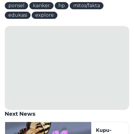
ponsel
kanker
hp
mitos/fakta
edukasi
explore
Next News
Kupu-