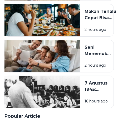
Bisa
Ganggu
Makan Terlalu
Kesehatan
Cepat Bisa
dan
Membahayaka
Aktivitas
2 hours ago
Kesehatan, Ini
Sehari-
Dampaknya
hari
bagi Tubuh
Seni
Menemukan
Rumah di
2 hours ago
Tengah
Hustle
Culture:
7 Agustus
Pentingnya
1945:
Quality
Pembentukan
Time
16 hours ago
PPKI, Langkah
Bersama
Penting
Keluarga
Menuju
Popular Article