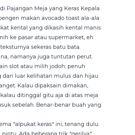
di Pajangan Meja yang Keras Kepala
t pengen makan avocado toast ala-ala
ukat kental yang dikasih kental manis
nih ke pasar atau supermarket, eh
teksturnya sekeras batu bata.
na, namanya juga tuntutan perut.
in slot atau milih jodoh; penuh
g dari luar kelihatan mulus dan hijau
anget. Kalau dipaksain dimakan,
alau ditinggal gitu aja di atas meja
usuk sebelah. Benar-benar buah yang
ema "alpukat keras" ini, tenang dulu.
pintu. Ada beberapa trik "gerilya"