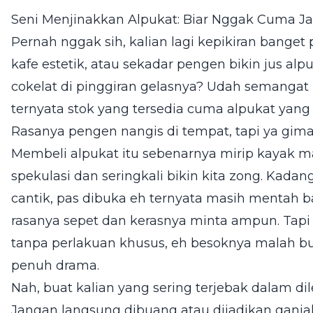
Seni Menjinakkan Alpukat: Biar Nggak Cuma Ja
Pernah nggak sih, kalian lagi kepikiran bange
kafe estetik, atau sekadar pengen bikin jus alp
cokelat di pinggiran gelasnya? Udah semangat 
ternyata stok yang tersedia cuma alpukat yang 
Rasanya pengen nangis di tempat, tapi ya gima
Membeli alpukat itu sebenarnya mirip kayak ma
spekulasi dan seringkali bikin kita zong. Kadan
cantik, pas dibuka eh ternyata masih mentah b
rasanya sepet dan kerasnya minta ampun. Tapi k
tanpa perlakuan khusus, eh besoknya malah b
penuh drama.
Nah, buat kalian yang sering terjebak dalam dil
Jangan langsung dibuang atau dijadikan ganjal 