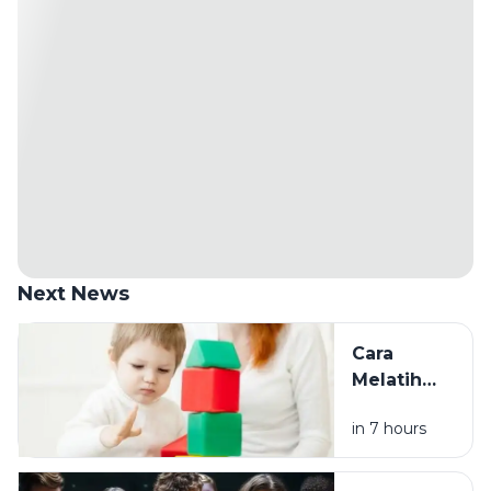
Next News
Cara
Melatih
Fokus
in 7 hours
Anak
Sesuai
Usia, dari