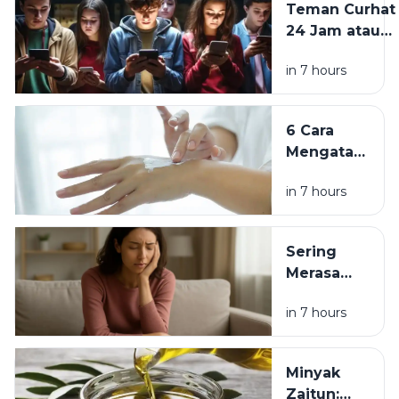
Teman Curhat
Balita
24 Jam atau
hingga
Risiko
Usia
in 7 hours
Tersembunyi?
Sekolah
Memahami
Tren Remaja
6 Cara
Berbagi
Mengatasi
Cerita
Kulit
dengan AI
in 7 hours
Kering
dan
Kusam
Sering
agar
Merasa
Wajah
Capek
Kembali
in 7 hours
Padahal
Sehat dan
Tidak
Glowing
Banyak
Minyak
Aktivitas?
Zaitun: