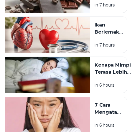
Kesehatan
in 7 hours
Makan
Cokelat?
Ini Fakta
Ikan
soal
Berlemak
Kafein dan
untuk
ASI
in 7 hours
Kesehatan
Jantung: Ini
Manfaat dan
Kenapa Mimpi
Cara
Terasa Lebih
Mengolahnya
Aneh Setelah
in 6 hours
Tidur Lagi di
Pagi Hari? Ini
Penjelasannya
7 Cara
Mengatasi
Pori-Pori
in 6 hours
Tersumbat