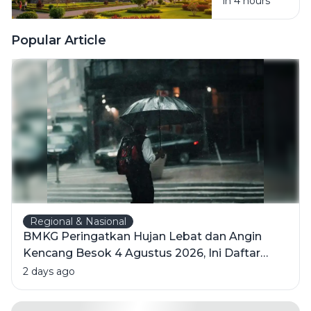
in 4 hours
Legenda
Roro
Jonggrang,
Popular Article
dan
Keindahan
Candi
Hindu
Terbesar di
Indonesia
Regional & Nasional
BMKG Peringatkan Hujan Lebat dan Angin
Kencang Besok 4 Agustus 2026, Ini Daftar
Wilayahnya
2 days ago