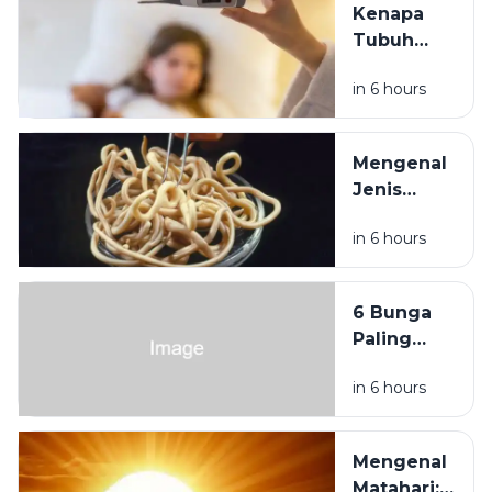
Kenapa
Dunia
Tubuh
yang
Mengalami
Hidup
in 6 hours
Demam
Tanpa
Saat Sakit?
Cahaya
Ini Alasan
Matahari
Mengenal
Ilmiahnya
Jenis
Cacing
in 6 hours
Parasit
pada
Manusia
6 Bunga
dan Cara
Paling
Mencegah
Unik di
Infeksinya
in 6 hours
Dunia
yang
Bentuknya
Mengenal
Mirip
Matahari: