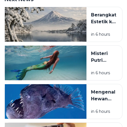
Berangkat
Estetik ke
Negara
in 6 hours
Dingin,
Jangan
Sampai
Misteri
Pulang
Putri
Sakit:
Duyung:
Panduan
in 6 hours
Kenapa
Lengkap
Legenda
Bertahan
Makhluk
di Suhu
Mengenal
Laut Ini
Ekstrem
Hewan
Tetap
Laut
Dipercaya
in 6 hours
Dalam
hingga
Paling
Kini?
Aneh di